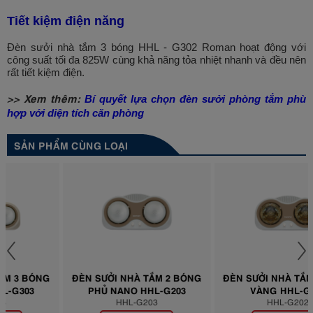
Tiết kiệm điện năng
Đèn sưởi nhà tắm 3 bóng
HHL - G302
Roman hoạt động với
công suất tối đa 825W cùng khả năng tỏa nhiệt nhanh và đều nên
rất tiết kiệm điện.
>> Xem thêm:
Bí quyết lựa chọn đèn sưởi phòng tắm phù
hợp với diện tích căn phòng
SẢN PHẨM CÙNG LOẠI
ĐÈN SƯỞI NHÀ TẮM 2 BÓNG
ĐÈN SƯỞI NHÀ TẮM 2 BÓNG
PHỦ NANO HHL-G203
VÀNG HHL-G202
HHL-G203
HHL-G202