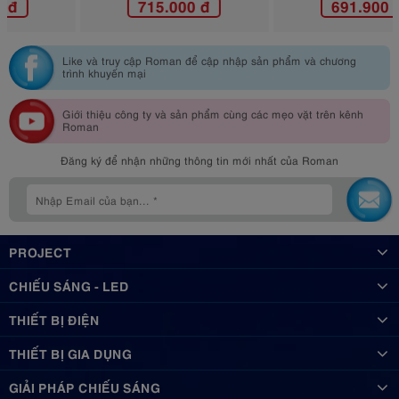
715.000 đ
691.900 đ
Like và truy cập Roman để cập nhập sản phẩm và chương
trình khuyến mại
Giới thiệu công ty và sản phẩm cùng các mẹo vặt trên kênh
Roman
Đăng ký để nhận những thông tin mới nhất của Roman
PROJECT
CHIẾU SÁNG - LED
THIẾT BỊ ĐIỆN
THIẾT BỊ GIA DỤNG
GIẢI PHÁP CHIẾU SÁNG