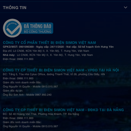
THÔNG TIN
CÔNG TY CỔ PHẦN THIẾT BỊ ĐIỆN SIMON VIỆT NAM
GPKD/MST: 0901090369 - Ngày cấp: 24/11/2020 - Nơi cấp: Sở kế hoạch tỉnh Hưng Yên
Địa chỉ: Lô CN06, KCN Yên Mỹ II, X. Yên Mỹ, T. Hưng Yên, Việt Nam
Nhà máy:
Lô CN06, KCN Yên Mỹ II, X. Yên Mỹ, T. Hưng Yên, Việt Nam
Điện thoại: 0968.111.900
CÔNG TY CP THIẾT BỊ ĐIỆN SIMON VIỆT NAM - VPĐD TẠI HÀ NỘI
ĐC: Tầng 5, Tòa nhà Cplus Office, đường Thành Thái, tổ 28, phường Cầu Giấy, HN
Điện thoại: 0968.111.900
Giám đốc kinh doanh miền Bắc:
Ông Nguyễn Vi Quyền - Mobile 0913.015.567
Giám đốc dự án:
Ông Bùi Sơn Anh - Mobile 0967.950.240
CÔNG TY CP THIẾT BỊ ĐIỆN SIMON VIỆT NAM - ĐĐKD TẠI ĐÀ NẴNG
ĐC: Số 40 Hoàng Văn Thái, Phường Hòa Khánh, TP. Đà Nẵng
Điện thoại: 0968.111.900
Giám đốc kinh doanh miền Bắc:
Ông Nguyễn Vi Quyền - Mobile 0913.015.567