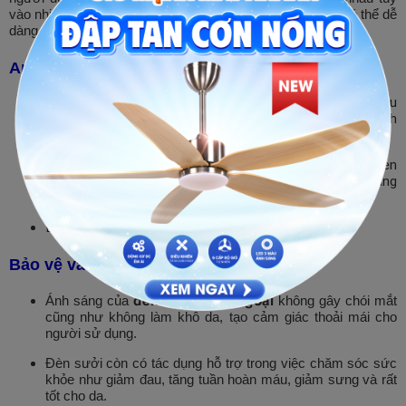
vào nhiệt độ phòng và nhu cầu sử dụng. Bóng đèn sưởi có thể dễ
dàng thay thế và lắp đặt.
An toàn trong quá trình sử dụng
Vỏ đèn sưởi nhà tắm hồng ngoại được làm từ chất liệu
nhựa ABS cao cấp cách điện chịu nhiệt, chống cháy thích
hợp trong môi trường ẩm thấp của nhà tắm.
Phần đây nguồn dài 2m,2*1.0mm (dây điện bên trong đèn
bọc 2 lớp chống cháy giúp đèn hoạt động an toàn tăng
tuổi thọ sản phẩm)
Đui đèn bằng sứ chịu nhiêt.
Bảo vệ và nâng cao sức khỏe
đèn sưởi hồng ngoại
Ánh sáng của
không gây chói mắt
cũng như không làm khô da, tạo cảm giác thoải mái cho
người sử dụng.
Đèn sưởi còn có tác dụng hỗ trợ trong việc chăm sóc sức
khỏe như giảm đau, tăng tuần hoàn máu, giảm sưng và rất
tốt cho da.