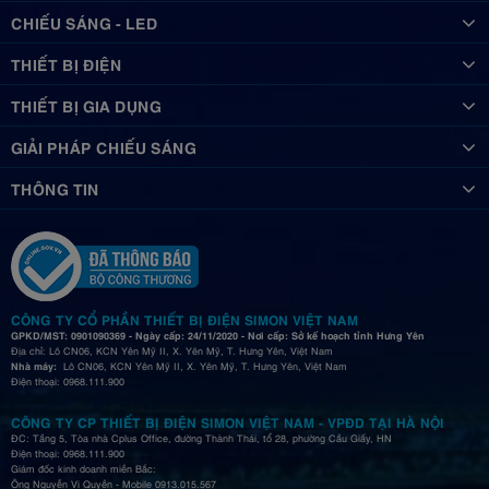
CHIẾU SÁNG - LED
THIẾT BỊ ĐIỆN
THIẾT BỊ GIA DỤNG
GIẢI PHÁP CHIẾU SÁNG
THÔNG TIN
CÔNG TY CỔ PHẦN THIẾT BỊ ĐIỆN SIMON VIỆT NAM
GPKD/MST: 0901090369 - Ngày cấp: 24/11/2020 - Nơi cấp: Sở kế hoạch tỉnh Hưng Yên
Địa chỉ: Lô CN06, KCN Yên Mỹ II, X. Yên Mỹ, T. Hưng Yên, Việt Nam
Nhà máy:
Lô CN06, KCN Yên Mỹ II, X. Yên Mỹ, T. Hưng Yên, Việt Nam
Điện thoại: 0968.111.900
CÔNG TY CP THIẾT BỊ ĐIỆN SIMON VIỆT NAM - VPĐD TẠI HÀ NỘI
ĐC: Tầng 5, Tòa nhà Cplus Office, đường Thành Thái, tổ 28, phường Cầu Giấy, HN
Điện thoại: 0968.111.900
Giám đốc kinh doanh miền Bắc:
Ông Nguyễn Vi Quyền - Mobile 0913.015.567