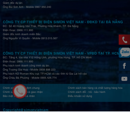
Giám đốc dự án:
Ông Bùi Sơn Anh - Mobile 0967.950.240
CÔNG TY CP THIẾT BỊ ĐIỆN SIMON VIỆT NAM - ĐĐKD TẠI ĐÀ NẴNG
ĐC: Số 40 Hoàng Văn Thái, Phường Hòa Khánh, TP. Đà Nẵng
Điện thoại: 0968.111.900
Giám đốc kinh doanh miền Bắc:
Ông Nguyễn Vi Quyền - Mobile 0913.015.567
CÔNG TY CP THIẾT BỊ ĐIỆN SIMON VIỆT NAM - VPĐD TẠI TP. HCM
ĐC: Tầng 4, tòa nhà Y12 Hồng Lĩnh, phường Hòa Hưng, TP. Hồ Chí Minh
Điện thoại: 0968.111.900
Phụ trách kinh doanh công trình dự án:
Ông Trương Gia Hoà - Mobile 0908 898 223
Phụ trách KD Roman Khu vực TP.HCM và các tỉnh từ Gia Lai trở vào
Ông Châu Bá Phương - Mobile 0905.426.774
Chính sách và quy định chung
Chính sách bán hàng và chất lượng hàng hóa
Chính sách thu tiền và giao nhận
Chính sách đổi - trả - bảo hành
Bảo mật thông tin cá nhân
Điều khoản sử dụng
Copyright@simonvietnam
CSKH: 0968005616 | Bảo hành: 0862200899 |
Kết nối với ROMAN