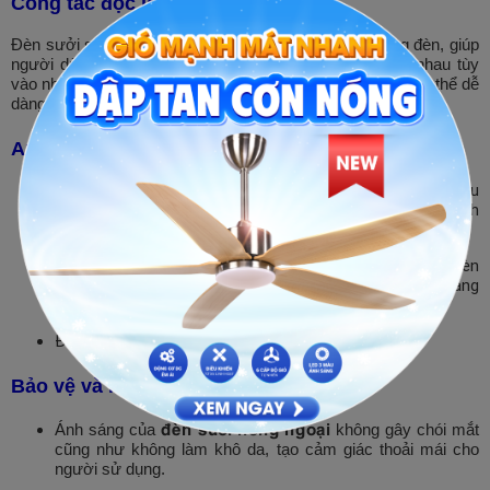
Công tắc độc lập dễ sử dụng
Đèn sưởi sử dụng các công tắc độc lập cho từng bóng đèn, giúp
người dùng có thể sử dụng theo từng công suất khác nhau tùy
vào nhiệt độ phòng và nhu cầu sử dụng. Bóng đèn sưởi có thể dễ
dàng thay thế và lắp đặt.
An toàn trong quá trình sử dụng
Vỏ đèn sưởi nhà tắm hồng ngoại được làm từ chất liệu
nhựa ABS cao cấp cách điện chịu nhiệt, chống cháy thích
hợp trong môi trường ẩm thấp của nhà tắm.
Phần đây nguồn dài 2m,2*1.0mm (dây điện bên trong đèn
bọc 2 lớp chống cháy giúp đèn hoạt động an toàn tăng
tuổi thọ sản phẩm)
Đui đèn bằng sứ chịu nhiêt.
Bảo vệ và nâng cao sức khỏe
đèn sưởi hồng ngoại
Ánh sáng của
không gây chói mắt
cũng như không làm khô da, tạo cảm giác thoải mái cho
người sử dụng.