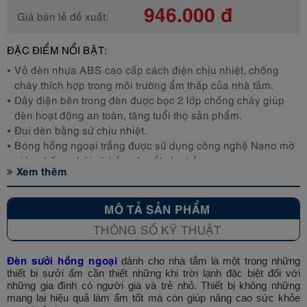
946.000 đ
Giá bán lẻ đề xuất:
ĐẶC ĐIỂM NỔI BẬT:
Vỏ đèn nhựa ABS cao cấp cách điện chịu nhiệt, chống
cháy thích hợp trong môi trường ẩm thấp của nhà tắm.
Dây điện bên trong đèn được bọc 2 lớp chống cháy giúp
đèn hoạt động an toàn, tăng tuổi thọ sản phẩm.
Đui đèn bằng sứ chịu nhiệt.
Bóng hồng ngoại trắng được sử dụng công nghệ Nano mờ
giúp chống chói và bảo vệ mắt cho trẻ em.
Xem thêm
MÔ TẢ SẢN PHẨM
THÔNG SỐ KỸ THUẬT
Đèn sưởi hồng ngoại
dành cho nhà tắm là một trong những
thiết bị sưởi ấm cần thiết những khi trời lạnh đặc biệt đối với
những gia đình có người già và trẻ nhỏ. Thiết bị không những
mang lại hiệu quả làm ấm tốt mà còn giúp nâng cao sức khỏe