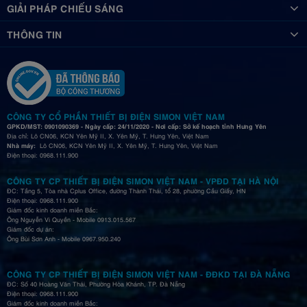
GIẢI PHÁP CHIẾU SÁNG
THÔNG TIN
CÔNG TY CỔ PHẦN THIẾT BỊ ĐIỆN SIMON VIỆT NAM
GPKD/MST: 0901090369 - Ngày cấp: 24/11/2020 - Nơi cấp: Sở kế hoạch tỉnh Hưng Yên
Địa chỉ: Lô CN06, KCN Yên Mỹ II, X. Yên Mỹ, T. Hưng Yên, Việt Nam
Nhà máy:
Lô CN06, KCN Yên Mỹ II, X. Yên Mỹ, T. Hưng Yên, Việt Nam
Điện thoại: 0968.111.900
CÔNG TY CP THIẾT BỊ ĐIỆN SIMON VIỆT NAM - VPĐD TẠI HÀ NỘI
ĐC: Tầng 5, Tòa nhà Cplus Office, đường Thành Thái, tổ 28, phường Cầu Giấy, HN
Điện thoại: 0968.111.900
Giám đốc kinh doanh miền Bắc:
Ông Nguyễn Vi Quyền - Mobile 0913.015.567
Giám đốc dự án:
Ông Bùi Sơn Anh - Mobile 0967.950.240
CÔNG TY CP THIẾT BỊ ĐIỆN SIMON VIỆT NAM - ĐĐKD TẠI ĐÀ NẴNG
ĐC: Số 40 Hoàng Văn Thái, Phường Hòa Khánh, TP. Đà Nẵng
Điện thoại: 0968.111.900
Giám đốc kinh doanh miền Bắc: