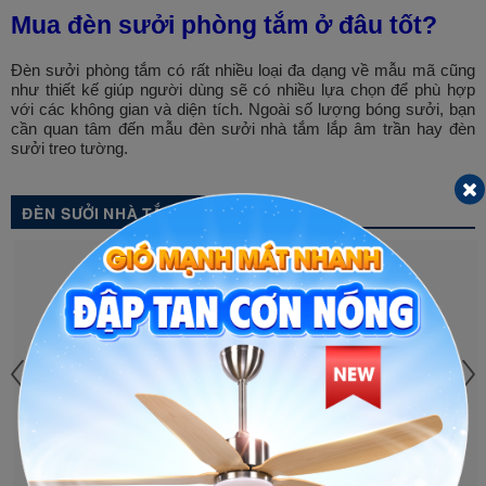
Mua đèn sưởi phòng tắm ở đâu tốt?
Đèn sưởi phòng tắm có rất nhiều loại đa dạng về mẫu mã cũng
như thiết kế giúp người dùng sẽ có nhiều lựa chọn để phù hợp
với các không gian và diện tích. Ngoài số lượng bóng sưởi, bạn
cần quan tâm đến mẫu đèn sưởi nhà tắm lắp âm trần hay đèn
sưởi treo tường.
ĐÈN SƯỞI NHÀ TẮM
ĐÈN SƯỞI NHÀ TẮM 2 BÓNG
ĐÈN SƯỞI NHÀ TẮM 3 BÓNG
PHỦ NANO HHL-G203
VÀNG HHL-G302
HHL-G203
HHL-G302
715.000 đ
922.900 đ