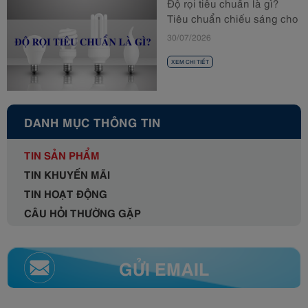
Độ rọi tiêu chuẩn là gì?
Tiêu chuẩn chiếu sáng cho
từng không gian
30/07/2026
XEM CHI TIẾT
DANH MỤC THÔNG TIN
TIN SẢN PHẨM
TIN KHUYẾN MÃI
TIN HOẠT ĐỘNG
CÂU HỎI THƯỜNG GẶP
GỬI EMAIL