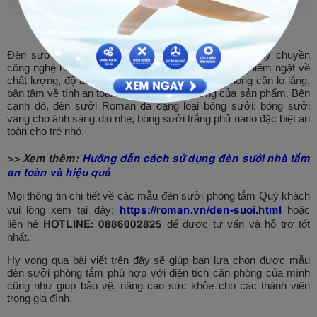
Đèn sưởi phòng tắm Roman được sản xuất trên dây chuyền
công nghệ hiện đại, được giám sát và kiểm định nghiêm ngặt về
chất lượng, độ an toàn. Vì thế người dùng sẽ không cần lo lắng,
bận tâm về tính an toàn cũng như chất lượng của sản phẩm. Bên
cạnh đó, đèn sưởi Roman đa dạng loại bóng sưởi: bóng sưởi
vàng cho ánh sáng dịu nhẹ, bóng sưởi trắng phủ nano đặc biệt an
toàn cho trẻ nhỏ.
>> Xem thêm:
Hướng dẫn cách sử dụng đèn sưởi nhà tắm
an toàn và hiệu quả
Mọi thông tin chi tiết về các mẫu đèn sưởi phòng tắm Quý khách
https://roman.vn/den-suoi.html
vui lòng xem tại đây:
hoặc
HOTLINE: 0886002825
liên hệ
để được tư vấn và hỗ trợ tốt
nhất.
Hy vọng qua bài viết trên đây sẽ giúp bạn lựa chọn được mẫu
đèn sưởi phòng tắm phù hợp với diện tích căn phòng của mình
cũng như giúp bảo vệ, nâng cao sức khỏe cho các thành viên
trong gia đình.