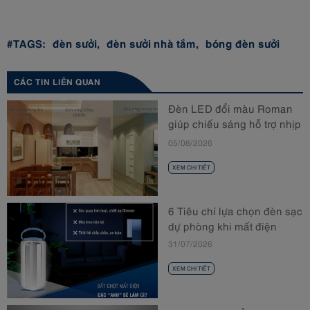
#TAGS:
đèn sưởi,
đèn sưởi nhà tắm,
bóng đèn sưởi
CÁC TIN LIÊN QUAN
Đèn LED đổi màu Roman
giúp chiếu sáng hỗ trợ nhịp
sinh học
05/08/2026
XEM CHI TIẾT
6 Tiêu chí lựa chọn đèn sạc
dự phòng khi mất điện
31/07/2026
XEM CHI TIẾT