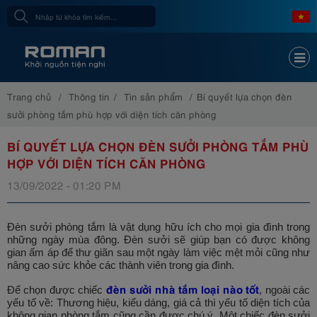
Trang chủ
Thông tin
Tin sản phẩm
Bí quyết lựa chọn đèn
sưởi phòng tắm phù hợp với diện tích căn phòng
BÍ QUYẾT LỰA CHỌN ĐÈN SƯỞI PHÒNG TẮM PHÙ
HỢP VỚI DIỆN TÍCH CĂN PHÒNG
13/09/2022 - 01:20 PM
Đèn sưởi phòng tắm là vật dụng hữu ích cho mọi gia đình trong
những ngày mùa đông. Đèn sưởi sẽ giúp bạn có được không
gian ấm áp để thư giãn sau một ngày làm việc mệt mỏi cũng như
nâng cao sức khỏe các thành viên trong gia đình.
đèn sưởi nhà tắm loại nào tốt
Để chọn được chiếc
, ngoài các
yếu tố về: Thương hiệu, kiểu dáng, giá cả thì yếu tố diện tích của
không gian phòng tắm cũng cần được chú ý. Một chiếc đèn sưởi