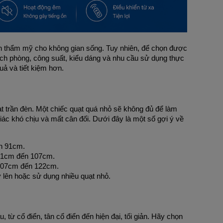
nh thẩm mỹ cho không gian sống. Tuy nhiên, để chọn được 
ch phòng, công suất, kiểu dáng và nhu cầu sử dụng thực 
uả và tiết kiệm hơn.
t trần đèn. Một chiếc quạt quá nhỏ sẽ không đủ để làm 
ác khó chịu và mất cân đối. Dưới đây là một số gợi ý về 
n 91cm.
91cm đến 107cm.
 107cm đến 122cm.
lên hoặc sử dụng nhiều quạt nhỏ.
 từ cổ điển, tân cổ điển đến hiện đại, tối giản. Hãy chọn 