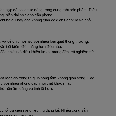
n tích hợp cả hai chức năng trong cùng một sản phẩm. Điều 
àng, hiện đại hơn cho căn phòng.
chung cư hay các không gian có diện tích vừa và nhỏ.
u và dễ chịu hơn so với nhiều loại quạt thông thường. 
ẫn tiết kiệm điện năng hơn điều hòa.
đảo chiều và điều khiển từ xa, mang đến trải nghiệm sử 
ột món đồ trang trí giúp nâng tầm không gian sống. Các 
ợp với nhiều phong cách nội thất khác nhau.
trở nên ấm cúng và tinh tế hơn.
úp tối ưu điện năng tiêu thụ đáng kể. Nhiều dòng sản 
ện và có độ bền cao.