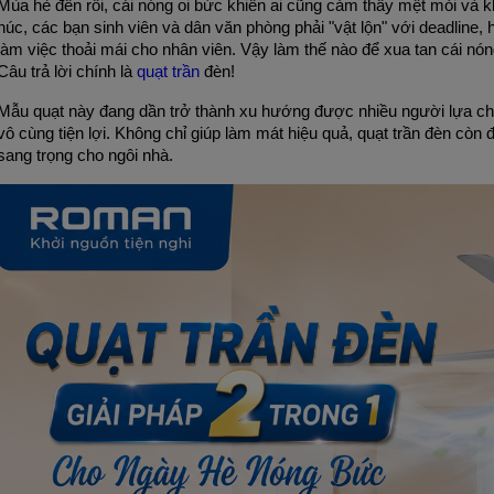
Mùa hè đến rồi, cái nóng oi bức khiến ai cũng cảm thấy mệt mỏi và khó 
núc, các bạn sinh viên và dân văn phòng phải "vật lộn" với deadline,
làm việc thoải mái cho nhân viên. Vậy làm thế nào để xua tan cái nó
Câu trả lời chính là 
quạt trần
 đèn!
Mẫu quạt này đang dần trở thành xu hướng được nhiều người lựa chọn 
vô cùng tiện lợi. Không chỉ giúp làm mát hiệu quả, quạt trần đèn còn đón
sang trọng cho ngôi nhà.