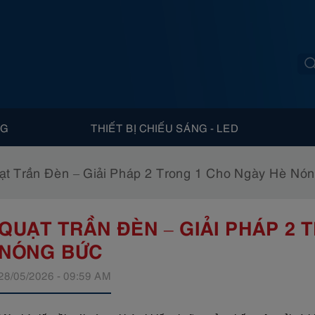
NG
THIẾT BỊ CHIẾU SÁNG - LED
ạt Trần Đèn – Giải Pháp 2 Trong 1 Cho Ngày Hè Nó
QUẠT TRẦN ĐÈN – GIẢI PHÁP 2 
NÓNG BỨC
28/05/2026 - 09:59 AM