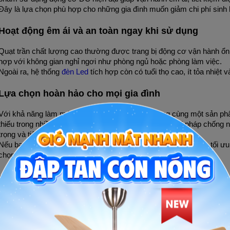
Đây là lựa chọn phù hợp cho những gia đình muốn giảm chi phí sinh 
Hoạt động êm ái và an toàn ngay khi sử dụng
Quạt trần chất lượng cao thường được trang bị động cơ vận hành ổn đị
hợp với không gian nghỉ ngơi như phòng ngủ hoặc phòng làm việc.
Ngoài ra, hệ thống 
đèn Led
 tích hợp còn có tuổi thọ cao, ít tỏa nhiệt
Lựa chọn hoàn hảo cho mọi gia đình
Với khả năng làm mát, chiếu sáng và trang trí trong cùng một sản phẩm
thiếu trong nhiều gia đình hiện đại. Đây không chỉ là giải pháp chốn
trọng và tiện nghi hơn.
Nếu bạn đang tìm kiếm một thiết bị vừa tiết kiệm diện tích, vừa tối ư
chọn đáng để đầu tư.
Hướng dẫn chọn mua quạt trần phù hợp với nh