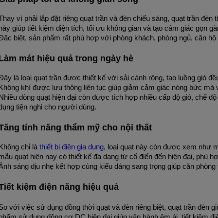
Thay vì phải lắp đặt riêng quạt trần và đèn chiếu sáng, quạt trần đè
này giúp tiết kiệm diện tích, tối ưu không gian và tạo cảm giác gọn g
Đặc biệt, sản phẩm rất phù hợp với phòng khách, phòng ngủ, căn hộ 
Làm mát hiệu quả trong ngày hè
Đây là loại quạt trần được thiết kế với sải cánh rộng, tạo luồng gió đề
Không khí được lưu thông liên tục giúp giảm cảm giác nóng bức mà v
Nhiều dòng quạt hiện đại còn được tích hợp nhiều cấp độ gió, chế độ 
dụng tiện nghi cho người dùng.
Tăng tính năng thẩm mỹ cho nội thất
Không chỉ là 
thiết bị điện gia dụng
, loại quạt này còn được xem như m
mẫu quạt hiện nay có thiết kế đa dạng từ cổ điển đến hiện đại, phù h
Ánh sáng dịu nhẹ kết hợp cùng kiểu dáng sang trọng giúp căn phòng 
Tiết kiệm điện năng hiệu quả
So với việc sử dụng đồng thời quạt và đèn riêng biệt, quạt trần đèn gi
phẩm sử dụng động cơ DC hiện đại giúp vận hành êm ái, tiết kiệm đi