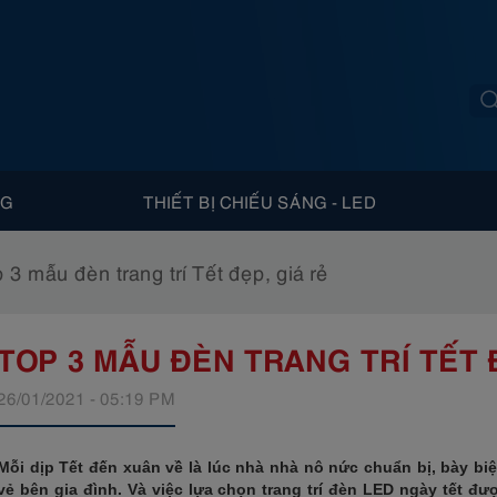
NG
THIẾT BỊ CHIẾU SÁNG - LED
 3 mẫu đèn trang trí Tết đẹp, giá rẻ
TOP 3 MẪU ĐÈN TRANG TRÍ TẾT 
26/01/2021 - 05:19 PM
Mỗi dịp Tết đến xuân về là lúc nhà nhà nô nức chuẩn bị, bày biệ
vẻ bên gia đình. Và việc lựa chọn trang trí đèn LED ngày tết đư