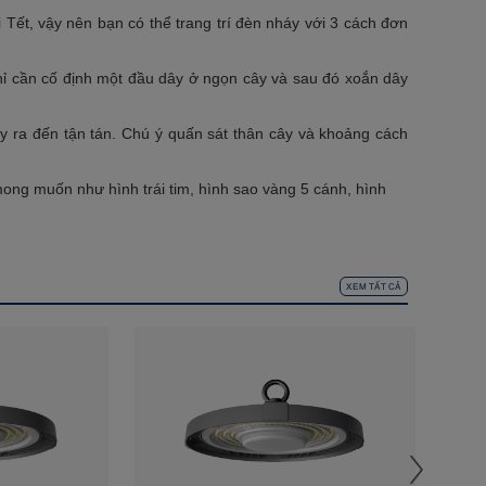
 Tết, vậy nên bạn có thể trang trí đèn nháy với 3 cách đơn
hỉ cần cố định một đầu dây ở ngọn cây và sau đó xoắn dây
ây ra đến tận tán. Chú ý quấn sát thân cây và khoảng cách
ong muốn như hình trái tim, hình sao vàng 5 cánh, hình
XEM TẤT CẢ