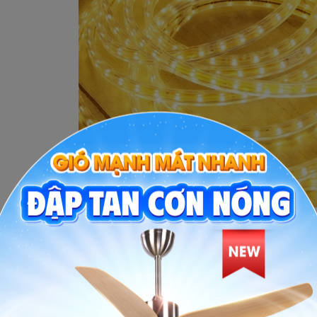
Dây pháo điện đèn LED
Dây đèn LED pháo Tết có thiết kế như một dây pháo nổi thật nên vẫn g
biệt đèn pháo LED điện tử được thiết kế có thể phát ra âm thanh tiến
theo đó là bóng LED cao cấp nên sản phẩm có tuổi thọ cao và bền bỉ.
Với dây đèn led pháo tết, bạn sẽ không phải lo lắng một ngày nào đó d