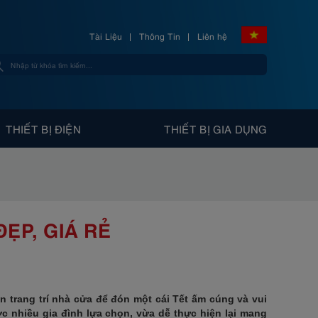
Tài Liệu
Thông Tin
Liên hệ
THIẾT BỊ ĐIỆN
THIẾT BỊ GIA DỤNG
ĐẸP, GIÁ RẺ
n trang trí nhà cửa để đón một cái Tết ấm cúng và vui
ợc nhiều gia đình lựa chọn, vừa dễ thực hiện lại mang