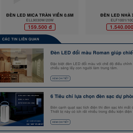
ĐÈN LED MICA TRÀN VIỀN 0.6M
ĐÈN LED NHÀ 
ELL9030W/20W
ELF1001/100
ELL9030W/20W
ELF1001/10
159.500 đ
1.540.000
CÁC TIN LIÊN QUAN
Đèn LED đổi màu Roman giúp chiếu
Đặc biệt đèn LED đổi màu với chế độ điều chỉnh 
chiếu sáng lấy con người làm trung tâm.
XEM CHI TIẾT
6 Tiêu chí lựa chọn đèn sạc dự phò
Bên cạnh quạt sạc tích điện thì đèn sạc khi mất đ
Thiết bị này có ích rất nhiều trong điều kiện điệ
XEM CHI TIẾT