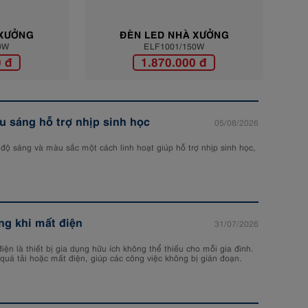
XƯỞNG
ĐÈN LED NHÀ XƯỞNG
ĐÈN
W
ELF1001/150W
0W
ELF1001/150W
 đ
1.870.000 đ
 sáng hỗ trợ nhịp sinh học
05/08/2026
độ sáng và màu sắc một cách linh hoạt giúp hỗ trợ nhịp sinh học,
ng khi mất điện
31/07/2026
iện là thiết bị gia dụng hữu ích không thể thiếu cho mỗi gia đình.
n quá tải hoặc mất điện, giúp các công việc không bị gián đoạn.