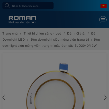
Trang chủ
Thiết bị chiếu sáng - Led
Đèn nội thất
Đèn
Downlight LED
Đèn downlight siêu mỏng viền trang trí
Đèn
downlight siêu mỏng viền trang trí màu đơn sắc ELD2040/12W