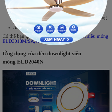
tuổi thọ cho đèn, driver rời dễ thay thế lắp đặt
Nguồn sáng
: Chip LED Hàn Quốc tiết kiệm
điện, chỉ số hoàn màu cao CRI > 80 cho hình
ảnh chiếu sáng chân thực, chất lượng ánh sáng
cao bảo vệ mắt cho người sử dụng
Tuổi thọ chip LED:
lên đến 30.000 giờ
Có thể bạn quan tâm >>>
Đèn Downlight siêu mỏng
ELD3018M/9A,W
Ứng dụng của đèn downlight siêu
mỏng ELD2040N