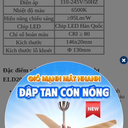
110-245V/50HZ
Điện áp
6500K
Nhiệt độ màu
≥95Lm/W
Hiệu năng chiếu sáng
Chip LED Hàn Quốc
Chip LED
CRI ≥ 80
Chỉ số hoàn màu
146x20mm
Kích thước
Φ 130mm
Kích thước lỗ khoét
Đặc điểm nổi bật của đèn downlight
ELD2040N
Chất liệu
: Thân nhôm liền viền màu, sơn tĩnh
điện tản nhiệt nhanh tăng tuổi thọ cho đèn, màu
sắc trang trí vát mép nổi bật về ngoại quan SP
Chao đèn
: được làm bằng nhựa acrylic màu
trắng đục giúp giảm độ chói
Driver:
cách ly giúp dùng được ở điện áp thấp
110V, ổn định điện áp và dòng điện đầu ra tăng