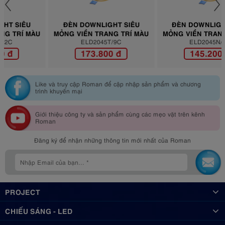
ĐÈN DOWNLIGHT SIÊU
ĐÈN DOWNLIGHT SIÊU
MỎNG VIỀN TRANG TRÍ MÀU
MỎNG VIỀN TRANG TRÍ MÀU
ĐA SẮC ELD2045T/9C
ELD2045T/9C
ĐA SẮC ELD2045N/9C
ELD2045N/9C
173.800 đ
145.200 đ
Like và truy cập Roman để cập nhập sản phẩm và chương
trình khuyến mại
Giới thiệu công ty và sản phẩm cùng các mẹo vặt trên kênh
Roman
Đăng ký để nhận những thông tin mới nhất của Roman
PROJECT
CHIẾU SÁNG - LED