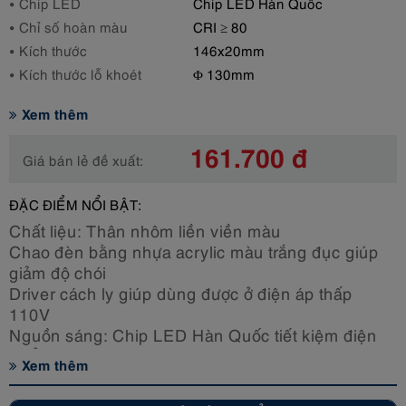
Chip LED
Chip LED Hàn Quốc
Chỉ số hoàn màu
CRI ≥ 80
Kích thước
146x20mm
Kích thước lỗ khoét
Φ 130mm
Xem thêm
161.700 đ
Giá bán lẻ đề xuất:
ĐẶC ĐIỂM NỔI BẬT:
Chất liệu: Thân nhôm liền viền màu
Chao đèn bằng nhựa acrylic màu trắng đục giúp
giảm độ chói
Driver cách ly giúp dùng được ở điện áp thấp
110V
Nguồn sáng: Chip LED Hàn Quốc tiết kiệm điện
Tuổi thọ chip Led lên đến 30.000 giờ
Xem thêm