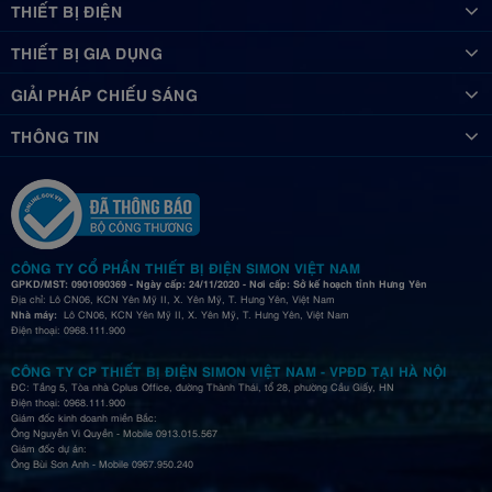
THIẾT BỊ ĐIỆN
THIẾT BỊ GIA DỤNG
GIẢI PHÁP CHIẾU SÁNG
THÔNG TIN
CÔNG TY CỔ PHẦN THIẾT BỊ ĐIỆN SIMON VIỆT NAM
GPKD/MST: 0901090369 - Ngày cấp: 24/11/2020 - Nơi cấp: Sở kế hoạch tỉnh Hưng Yên
Địa chỉ: Lô CN06, KCN Yên Mỹ II, X. Yên Mỹ, T. Hưng Yên, Việt Nam
Nhà máy:
Lô CN06, KCN Yên Mỹ II, X. Yên Mỹ, T. Hưng Yên, Việt Nam
Điện thoại: 0968.111.900
CÔNG TY CP THIẾT BỊ ĐIỆN SIMON VIỆT NAM - VPĐD TẠI HÀ NỘI
ĐC: Tầng 5, Tòa nhà Cplus Office, đường Thành Thái, tổ 28, phường Cầu Giấy, HN
Điện thoại: 0968.111.900
Giám đốc kinh doanh miền Bắc:
Ông Nguyễn Vi Quyền - Mobile 0913.015.567
Giám đốc dự án:
Ông Bùi Sơn Anh - Mobile 0967.950.240