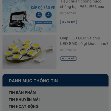
Tiêu chuẩn chống nước,
chống bụi IP65, IP66 của
đèn LED là gì?
03/08/2026
XEM CHI TIẾT
Chip LED COB và chip
LED SMD có gì khác nhau?
29/07/2026
XEM CHI TIẾT
DANH MỤC THÔNG TIN
TIN SẢN PHẨM
TIN KHUYẾN MÃI
TIN HOẠT ĐỘNG