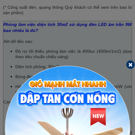
(* Công suất đèn, quang thông Quý khách có thể xem trên bao bì
sản phẩm)
Phòng làm việc diện tích 30m2 sử dụng đèn LED âm trần 9W
bao nhiêu là đủ?
Xét dữ liệu sau:
Độ rọi tối thiểu phòng làm việc là 400lux (400lm/1m2) (dựa
theo tiêu chuẩn chiếu sáng)
Diện tích phòng: 30m2
Bóng đèn LED: 9w
Hiệu suất phát quang của đèn LED Roman: 90Lm/W (với
một số loại bóng khác có hiệu suất >95Lm/W)
Cách tính:
Tổng lượng ánh sáng cần dùng = 400×30 = 12000(lm)
Tổng công suất đèn cần dùng = 12000/90 = 133.3 (w)
Số lượng đèn cần dùng cho phòng làm việc 30m2 = Tổng