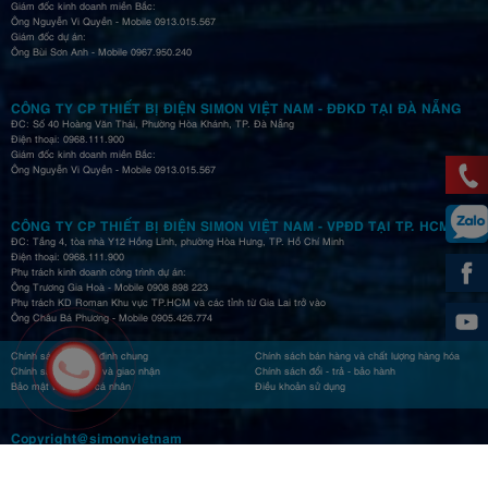
Giám đốc kinh doanh miền Bắc:
Ông Nguyễn Vi Quyền - Mobile 0913.015.567
Giám đốc dự án:
Ông Bùi Sơn Anh - Mobile 0967.950.240
CÔNG TY CP THIẾT BỊ ĐIỆN SIMON VIỆT NAM - ĐĐKD TẠI ĐÀ NẴNG
ĐC: Số 40 Hoàng Văn Thái, Phường Hòa Khánh, TP. Đà Nẵng
Điện thoại: 0968.111.900
Giám đốc kinh doanh miền Bắc:
Ông Nguyễn Vi Quyền - Mobile 0913.015.567
CÔNG TY CP THIẾT BỊ ĐIỆN SIMON VIỆT NAM - VPĐD TẠI TP. HCM
ĐC: Tầng 4, tòa nhà Y12 Hồng Lĩnh, phường Hòa Hưng, TP. Hồ Chí Minh
Điện thoại: 0968.111.900
Phụ trách kinh doanh công trình dự án:
Ông Trương Gia Hoà - Mobile 0908 898 223
Phụ trách KD Roman Khu vực TP.HCM và các tỉnh từ Gia Lai trở vào
Ông Châu Bá Phương - Mobile 0905.426.774
Chính sách và quy định chung
Chính sách bán hàng và chất lượng hàng hóa
Chính sách thu tiền và giao nhận
Chính sách đổi - trả - bảo hành
Bảo mật thông tin cá nhân
Điều khoản sử dụng
Copyright@simonvietnam
CSKH: 0968005616 | Bảo hành: 0862200899 |
Kết nối với ROMAN