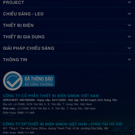
PROJECT
CHIẾU SÁNG - LED
THIẾT BỊ ĐIỆN
THIẾT BỊ GIA DỤNG
GIẢI PHÁP CHIẾU SÁNG
THÔNG TIN
CÔNG TY CỔ PHẦN THIẾT BỊ ĐIỆN SIMON VIỆT NAM
GPKD/MST: 0901090369 - Ngày cấp: 24/11/2020 - Nơi cấp: Sở kế hoạch tỉnh Hưng Yên
Địa chỉ: Lô CN06, KCN Yên Mỹ II, X. Yên Mỹ, T. Hưng Yên, Việt Nam
Nhà máy:
Lô CN06, KCN Yên Mỹ II, X. Yên Mỹ, T. Hưng Yên, Việt Nam
Điện thoại: 0968.111.900
CÔNG TY CP THIẾT BỊ ĐIỆN SIMON VIỆT NAM - VPĐD TẠI HÀ NỘI
ĐC: Tầng 5, Tòa nhà Cplus Office, đường Thành Thái, tổ 28, phường Cầu Giấy, HN
Điện thoại: 0968.111.900