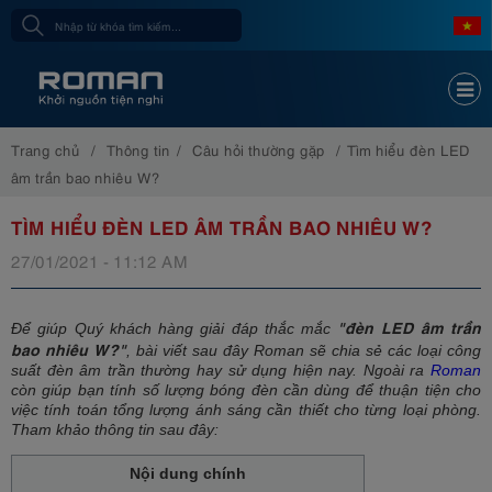
Trang chủ
Thông tin
Câu hỏi thường gặp
Tìm hiểu đèn LED
âm trần bao nhiêu W?
TÌM HIỂU ĐÈN LED ÂM TRẦN BAO NHIÊU W?
27/01/2021 - 11:12 AM
"đèn LED âm trần
Để giúp Quý khách hàng giải đáp thắc mắc
bao nhiêu W?"
, bài viết sau đây Roman sẽ chia sẻ các loại công
suất đèn âm trần thường hay sử dụng hiện nay. Ngoài ra
Roman
còn giúp bạn tính số lượng bóng đèn cần dùng để thuận tiện cho
việc tính toán tổng lượng ánh sáng cần thiết cho từng loại phòng.
Tham khảo thông tin sau đây:
Nội dung chính