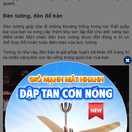
quanh.
Đèn tường, đèn để bàn
Đèn tường giúp che đi những khoảng trống trong nội thất quầy
bar của bạn và cung cấp thêm khu vực lắp đặt cho ánh sáng tạo
điểm nhấn. Một chiếc đèn treo tường được đặt đúng vị trí có
thể thay đổi hoàn toàn diện mạo của bức tường.
Tương tự như vậy, đèn bàn là giải pháp tuyệt vời khác để trang trí
và chiếu sáng khu vực ăn uống trong quán bar của bạn.