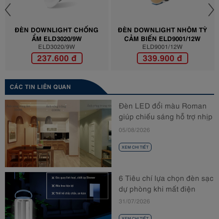
ĐÈN DOWNLIGHT CHỐNG
ĐÈN DOWNLIGHT NHÔM TỲ
ẨM ELD3020/9W
CẢM BIẾN ELD9001/12W
ELD3020/9W
ELD9001/12W
237.600 đ
339.900 đ
CÁC TIN LIÊN QUAN
Đèn LED đổi màu Roman
giúp chiếu sáng hỗ trợ nhịp
sinh học
05/08/2026
XEM CHI TIẾT
6 Tiêu chí lựa chọn đèn sạc
dự phòng khi mất điện
31/07/2026
XEM CHI TIẾT