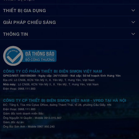
THIẾT BỊ GIA DỤNG
GIẢI PHÁP CHIẾU SÁNG
THÔNG TIN
CÔNG TY CỔ PHẦN THIẾT BỊ ĐIỆN SIMON VIỆT NAM
GPKD/MST: 0901090369 - Ngày cấp: 24/11/2020 - Nơi cấp: Sở kế hoạch tỉnh Hưng Yên
Địa chỉ: Lô CN06, KCN Yên Mỹ II, X. Yên Mỹ, T. Hưng Yên, Việt Nam
Nhà máy:
Lô CN06, KCN Yên Mỹ II, X. Yên Mỹ, T. Hưng Yên, Việt Nam
Điện thoại: 0968.111.900
CÔNG TY CP THIẾT BỊ ĐIỆN SIMON VIỆT NAM - VPĐD TẠI HÀ NỘI
ĐC: Tầng 5, Tòa nhà Cplus Office, đường Thành Thái, tổ 28, phường Cầu Giấy, HN
Điện thoại: 0968.111.900
Giám đốc kinh doanh miền Bắc:
Ông Nguyễn Vi Quyền - Mobile 0913.015.567
Giám đốc dự án:
Ông Bùi Sơn Anh - Mobile 0967.950.240