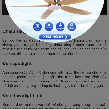
Nguồn ảnh: Internet
Chiếu sáng dải đèn LED
Bạn có thể lắp đặt đèn led dây ở bất cứ không gian nào mà
không gặp trở ngại. Hệ thống chiếu sáng ở cạnh được xem là
một lựa tinh tế khi bạn thêm các dải đèn Led vào các cạnh của
quầy bar để tạo ra ánh sáng lung linh và hấp dẫn hơn.
Đèn spotlight
Ánh sáng chiếu điểm từ đèn spotlight giúp thu hút sự chú ý tới
các tác phẩm nghệ thuật hoặc khu trưng bày rượu. Nhờ vậy,
khách hàng không chỉ thưởng thức đồ uống tại quán bar mà còn
có thể chiêm ngưỡng nét nghệ thuật ngay chính tại không gian.
Đèn downlight nổi
Đèn led downlight nổi với thiết kế nhỏ gọn, sang trọng, hiệu suất
chiếu sáng cao đang trở thành xu hướng được người dùng lựa