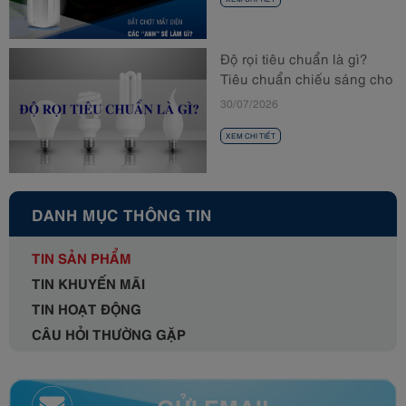
Độ rọi tiêu chuẩn là gì?
Tiêu chuẩn chiếu sáng cho
từng không gian
30/07/2026
XEM CHI TIẾT
DANH MỤC THÔNG TIN
TIN SẢN PHẨM
TIN KHUYẾN MÃI
TIN HOẠT ĐỘNG
CÂU HỎI THƯỜNG GẶP
GỬI EMAIL