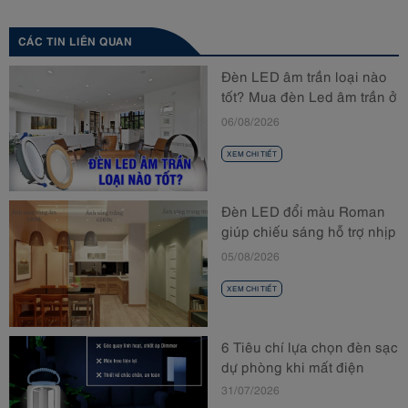
CÁC TIN LIÊN QUAN
Đèn LED âm trần loại nào
tốt? Mua đèn Led âm trần ở
đâu?
06/08/2026
XEM CHI TIẾT
Đèn LED đổi màu Roman
giúp chiếu sáng hỗ trợ nhịp
sinh học
05/08/2026
XEM CHI TIẾT
6 Tiêu chí lựa chọn đèn sạc
dự phòng khi mất điện
31/07/2026