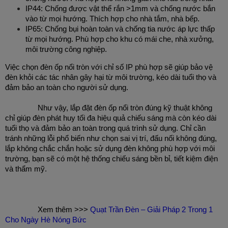
IP44: Chống được vật thể rắn >1mm và chống nước bắn 
vào từ mọi hướng. Thích hợp cho nhà tắm, nhà bếp.
IP65: Chống bụi hoàn toàn và chống tia nước áp lực thấp 
từ mọi hướng. Phù hợp cho
 khu có mái che, nhà xưởng, 
môi trường công nghiệp.
Việc chọn đèn ốp nổi tròn với chỉ số IP phù hợp sẽ giúp bảo vệ 
đèn khỏi các tác nhân gây hại từ môi trường, kéo dài tuổi thọ và 
đảm bảo an toàn cho người sử dụng.
		Như vậy, lắp đặt đèn ốp nổi tròn đúng kỹ thuật không 
chỉ giúp đèn phát huy tối đa hiệu quả chiếu sáng mà còn kéo dài 
tuổi thọ và đảm bảo an toàn trong quá trình sử dụng. Chỉ cần 
tránh những lỗi phổ biến như chọn sai vị trí, đấu nối không đúng, 
lắp không chắc chắn hoặc sử dụng đèn không phù hợp với môi 
trường, bạn sẽ có một hệ thống chiếu sáng bền bỉ, tiết kiệm điện 
và thẩm mỹ.
		Xem thêm >>> 
Quạt Trần Đèn – Giải Pháp 2 Trong 1 
Cho Ngày Hè Nóng Bức