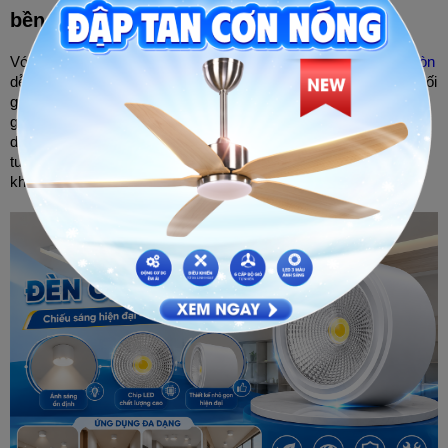
bền đẹp
Với thiết kế hình tròn đơn giản nhưng sang trọng, 
đèn ốp trần tròn
dễ dàng hòa nhập vào nhiều phong cách nội thất khác nhau, từ tối 
giản đến cổ điển, tạo điểm nhấn ấn tượng mà không gây cảm 
giác nặng nề. Hơn nữa, đa số đèn ốp nổi tròn hiện nay đều sử 
dụng công nghệ Led tiên tiến, đảm bảo hiệu suất chiếu sáng cao, 
tuổi thọ vượt trội và khả năng tiết kiệm điện năng đáng kể, là 
khoản đầu tư thông minh cho mọi gia đình và doanh nghiệp.