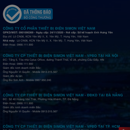
CÔNG TY CỔ PHẦN THIẾT BỊ ĐIỆN SIMON VIỆT NAM
GPKD/MST: 0901090369 - Ngày cấp: 24/11/2020 - Nơi cấp: Sở kế hoạch tỉnh Hưng Yên
Địa chỉ: Lô CN06, KCN Yên Mỹ II, X. Yên Mỹ, T. Hưng Yên, Việt Nam
Nhà máy:
Lô CN06, KCN Yên Mỹ II, X. Yên Mỹ, T. Hưng Yên, Việt Nam
Điện thoại: 0968.111.900
CÔNG TY CP THIẾT BỊ ĐIỆN SIMON VIỆT NAM - VPĐD TẠI HÀ NỘI
ĐC: Tầng 5, Tòa nhà Cplus Office, đường Thành Thái, tổ 28, phường Cầu Giấy, HN
Điện thoại: 0968.111.900
Giám đốc kinh doanh miền Bắc:
Ông Nguyễn Vi Quyền - Mobile 0913.015.567
Giám đốc dự án:
Ông Bùi Sơn Anh - Mobile 0967.950.240
CÔNG TY CP THIẾT BỊ ĐIỆN SIMON VIỆT NAM - ĐĐKD TẠI ĐÀ NẴNG
ĐC: Số 40 Hoàng Văn Thái, Phường Hòa Khánh, TP. Đà Nẵng
Điện thoại: 0968.111.900
Giám đốc kinh doanh miền Bắc:
Ông Nguyễn Vi Quyền - Mobile 0913.015.567
CÔNG TY CP THIẾT BỊ ĐIỆN SIMON VIỆT NAM - VPĐD TẠI TP. HCM