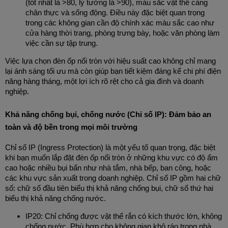
(tốt nhất là >80, lý tưởng là >90), màu sắc vật thể càng 
chân thực và sống động. Điều này đặc biệt quan trọng 
trong các không gian cần độ chính xác màu sắc cao như 
cửa hàng thời trang, phòng trưng bày, hoặc văn phòng làm 
việc cần sự tập trung.
Việc lựa chọn đèn ốp nổi tròn với hiệu suất cao không chỉ mang 
lại ánh sáng tối ưu mà còn giúp bạn tiết kiệm đáng kể chi phí điện 
năng hàng tháng, một lợi ích rõ rệt cho cả gia đình và doanh 
nghiệp.
Khả năng chống bụi, chống nước (Chỉ số IP): Đảm bảo an 
toàn và độ bền trong mọi môi trường
Chỉ số IP (Ingress Protection) là một yếu tố quan trọng, đặc biệt 
khi bạn muốn lắp đặt đèn ốp nổi tròn ở những khu vực có độ ẩm 
cao hoặc nhiều bụi bẩn như nhà tắm, nhà bếp, ban công, hoặc 
các khu vực sản xuất trong doanh nghiệp. Chỉ số IP gồm hai chữ 
số: chữ số đầu tiên biểu thị khả năng chống bụi, chữ số thứ hai 
biểu thị khả năng chống nước.
IP20: Chỉ chống được vật thể rắn có kích thước lớn, không 
chống nước. Phù hợp cho không gian khô ráo trong nhà.