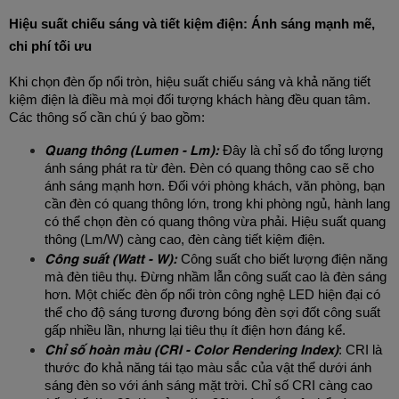
Hiệu suất chiếu sáng và tiết kiệm điện: Ánh sáng mạnh mẽ, 
chi phí tối ưu
Khi chọn đèn ốp nổi tròn, hiệu suất chiếu sáng và khả năng tiết 
kiệm điện là điều mà mọi đối tượng khách hàng đều quan tâm. 
Các thông số cần chú ý bao gồm:
Quang thông (Lumen - Lm):
 Đây là chỉ số đo tổng lượng 
ánh sáng phát ra từ đèn. Đèn có quang thông cao sẽ cho 
ánh sáng mạnh hơn. Đối với phòng khách, văn phòng, bạn 
cần đèn có quang thông lớn, trong khi phòng ngủ, hành lang 
có thể chọn đèn có quang thông vừa phải. Hiệu suất quang 
thông (Lm/W) càng cao, đèn càng tiết kiệm điện.
Công suất (Watt - W):
 Công suất cho biết lượng điện năng 
mà đèn tiêu thụ. Đừng nhầm lẫn công suất cao là đèn sáng 
hơn. Một chiếc đèn ốp nổi tròn công nghệ LED hiện đại có 
thể cho độ sáng tương đương bóng đèn sợi đốt công suất 
gấp nhiều lần, nhưng lại tiêu thụ ít điện hơn đáng kể.
Chỉ số hoàn màu (CRI - Color Rendering Index)
: CRI là 
thước đo khả năng tái tạo màu sắc của vật thể dưới ánh 
sáng đèn so với ánh sáng mặt trời. Chỉ số CRI càng cao 