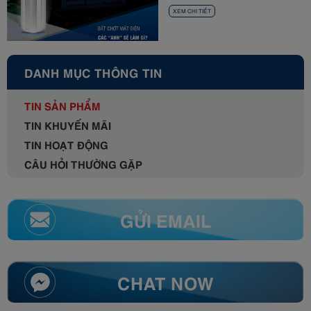
XEM CHI TIẾT
DANH MỤC THÔNG TIN
TIN SẢN PHẨM
TIN KHUYẾN MÃI
TIN HOẠT ĐỘNG
CÂU HỎI THƯỜNG GẶP
GỬI EMAIL
CHAT NOW