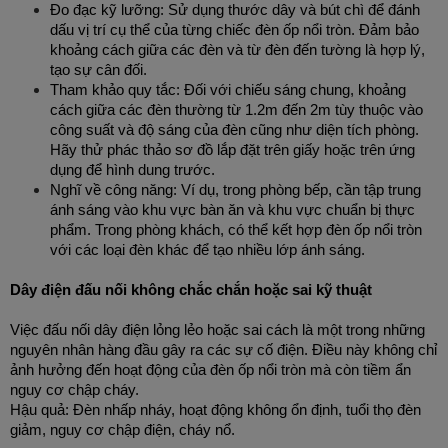
Đo đạc kỹ lưỡng: Sử dụng thước dây và bút chì để đánh 
dấu vị trí cụ thể của từng chiếc đèn ốp nổi tròn. Đảm bảo 
khoảng cách giữa các đèn và từ đèn đến tường là hợp lý, 
tạo sự cân đối.
Tham khảo quy tắc: Đối với chiếu sáng chung, khoảng 
cách giữa các đèn thường từ 1.2m đến 2m tùy thuộc vào 
công suất và độ sáng của đèn cũng như diện tích phòng. 
Hãy thử phác thảo sơ đồ lắp đặt trên giấy hoặc trên ứng 
dụng để hình dung trước.
Nghĩ về công năng: Ví dụ, trong phòng bếp, cần tập trung 
ánh sáng vào khu vực bàn ăn và khu vực chuẩn bị thực 
phẩm. Trong phòng khách, có thể kết hợp đèn ốp nổi tròn 
với các loại đèn khác để tạo nhiều lớp ánh sáng.
Dây điện đấu nối không chắc chắn hoặc sai kỹ thuật
Việc đấu nối dây điện lỏng lẻo hoặc sai cách là một trong những 
nguyên nhân hàng đầu gây ra các sự cố điện. Điều này không chỉ 
ảnh hưởng đến hoạt động của đèn ốp nổi tròn mà còn tiềm ẩn 
nguy cơ chập cháy.
Hậu quả: Đèn nhấp nháy, hoạt động không ổn định, tuổi thọ đèn 
giảm, nguy cơ chập điện, cháy nổ.