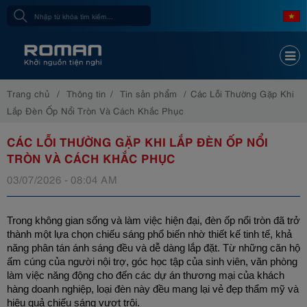
Trang chủ
Thông tin
Tin sản phẩm
Các Lỗi Thường Gặp Khi
Lắp Đèn Ốp Nổi Tròn Và Cách Khắc Phục
CÁC LỖI THƯỜNG GẶP KHI LẮP ĐÈN ỐP NỔI
TRÒN VÀ CÁCH KHẮC PHỤC
03/07/2026 - 08:04 AM
Trong không gian sống và làm việc hiện đại, đèn ốp nổi tròn đã trở 
thành một lựa chọn chiếu sáng phổ biến nhờ thiết kế tinh tế, khả 
năng phân tán ánh sáng đều và dễ dàng lắp đặt. Từ những căn hộ 
ấm cúng của người nội trợ, góc học tập của sinh viên, văn phòng 
làm việc năng động cho đến các dự án thương mại của khách 
hàng doanh nghiệp, loại đèn này đều mang lại vẻ đẹp thẩm mỹ và 
hiệu quả chiếu sáng vượt trội.