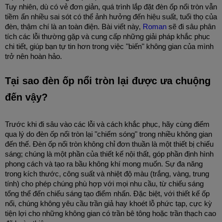
Tuy nhiên, dù có vẻ đơn giản, quá trình lắp đặt đèn ốp nổi tròn vẫn 
tiềm ẩn nhiều sai sót có thể ảnh hưởng đến hiệu suất, tuổi thọ của 
đèn, thậm chí là an toàn điện. Bài viết này, 
Roman 
sẽ đi sâu phân 
tích các lỗi thường gặp và cung cấp những giải pháp khắc phục 
chi tiết, giúp bạn tự tin hơn trong việc "biến" không gian của mình 
trở nên hoàn hảo.
Tại sao đèn ốp nổi tròn lại được ưa chuộng 
đến vậy?
Trước khi đi sâu vào các lỗi và cách khắc phục, hãy cùng điểm 
qua lý do đèn ốp nổi tròn lại "chiếm sóng" trong nhiều không gian 
đến thế. Đèn ốp nổi tròn không chỉ đơn thuần là một thiết bị chiếu 
sáng; chúng là một phần của thiết kế nội thất, góp phần định hình 
phong cách và tạo ra bầu không khí mong muốn. Sự đa năng 
trong kích thước, công suất và nhiệt độ màu (trắng, vàng, trung 
tính) cho phép chúng phù hợp với mọi nhu cầu, từ chiếu sáng 
tổng thể đến chiếu sáng tạo điểm nhấn. Đặc biệt, với thiết kế ốp 
nổi, chúng không yêu cầu trần giả hay khoét lỗ phức tạp, cực kỳ 
tiện lợi cho những không gian có trần bê tông hoặc trần thạch cao 