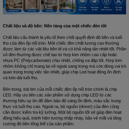
Chất liệu và độ bền: Nền tảng của một chiếc đèn tốt
Chất liệu cấu thành là yếu tố then chốt quyết định độ bền và tuổi 
thọ của đèn ốp nổi tròn. Một chiếc đèn chất lượng cao thường 
được làm từ các vật liệu bền bỉ và có khả năng tản nhiệt tốt. Phần 
vỏ đèn thường được chế tạo từ hợp kim nhôm cao cấp hoặc 
nhựa PC (Polycarbonate) chịu nhiệt, chống va đập tốt. Hợp kim 
nhôm không chỉ mang lại vẻ ngoài sang trọng mà còn đóng vai trò 
quan trọng trong việc tản nhiệt, giúp chip Led hoạt động ổn định 
và kéo dài tuổi thọ.
Bên trong, trái tim của mỗi chiếc đèn ốp nổi tròn chính là chip 
LED. Hãy ưu tiên các sản phẩm sử dụng chip LED từ các 
thương hiệu uy tín để đảm bảo độ sáng ổn định, màu sắc trung 
thực và tuổi thọ cao. Ngoài ra, bộ nguồn (driver) của đèn cũng 
cần được kiểm tra kỹ lưỡng. Một bộ nguồn tốt sẽ giúp đèn hoạt 
động hiệu quả, tránh hiện tượng nhấp nháy, bảo vệ mắt và tăng 
cường độ bền tổng thể của sản phẩm. 