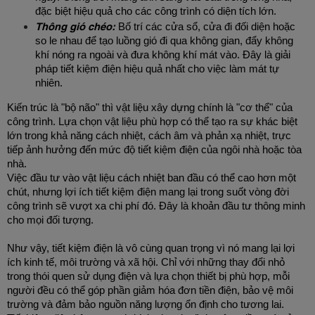
đặc biệt hiệu quả cho các công trình có diện tích lớn.
Thông gió chéo:
 Bố trí các cửa sổ, cửa đi đối diện hoặc 
so le nhau để tạo luồng gió đi qua không gian, đẩy không 
khí nóng ra ngoài và đưa không khí mát vào. Đây là giải 
pháp tiết kiệm điện hiệu quả nhất cho việc làm mát tự 
nhiên.
Kiến trúc là "bộ não" thì vật liệu xây dựng chính là "cơ thể" của 
công trình. Lựa chọn vật liệu phù hợp có thể tạo ra sự khác biệt 
lớn trong khả năng cách nhiệt, cách âm và phản xạ nhiệt, trực 
tiếp ảnh hưởng đến mức độ tiết kiệm điện của ngôi nhà hoặc tòa 
nhà.
Việc đầu tư vào vật liệu cách nhiệt ban đầu có thể cao hơn một 
chút, nhưng lợi ích tiết kiệm điện mang lại trong suốt vòng đời 
công trình sẽ vượt xa chi phí đó. Đây là khoản đầu tư thông minh 
cho mọi đối tượng.
Như vậy, tiết kiệm điện là vô cùng quan trọng vì nó mang lại lợi 
ích kinh tế, môi trường và xã hội. Chỉ với những thay đổi nhỏ 
trong thói quen sử dụng điện và lựa chọn thiết bị phù hợp, mỗi 
người đều có thể góp phần giảm hóa đơn tiền điện, bảo vệ môi 
trường và đảm bảo nguồn năng lượng ổn định cho tương lai.