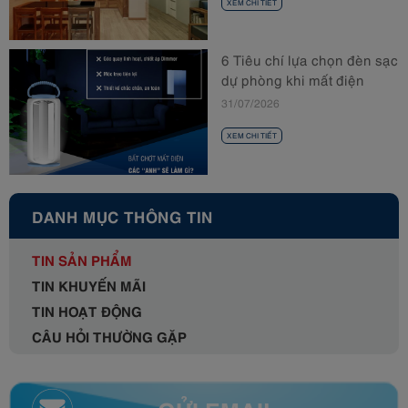
XEM CHI TIẾT
6 Tiêu chí lựa chọn đèn sạc
dự phòng khi mất điện
31/07/2026
XEM CHI TIẾT
DANH MỤC THÔNG TIN
TIN SẢN PHẨM
TIN KHUYẾN MÃI
TIN HOẠT ĐỘNG
CÂU HỎI THƯỜNG GẶP