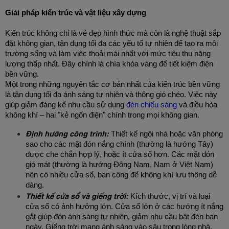
Giải pháp kiến trúc và vật liệu xây dựng
Kiến trúc không chỉ là vẻ đẹp hình thức mà còn là nghệ thuật sắp 
đặt không gian, tận dụng tối đa các yếu tố tự nhiên để tạo ra môi 
trường sống và làm việc thoải mái nhất với mức tiêu thụ năng 
lượng thấp nhất. Đây chính là chìa khóa vàng để tiết kiệm điện 
bền vững.
Một trong những nguyên tắc cơ bản nhất của kiến trúc bền vững 
là tận dụng tối đa ánh sáng tự nhiên và thông gió chéo. Việc này 
giúp giảm đáng kể nhu cầu sử dụng
 đèn chiếu sáng
 và điều hòa 
không khí – hai "kẻ ngốn điện" chính trong mọi không gian.
Định hướng công trình:
 Thiết kế ngôi nhà hoặc văn phòng 
sao cho các mặt đón nắng chính (thường là hướng Tây) 
được che chắn hợp lý, hoặc ít cửa sổ hơn. Các mặt đón 
gió mát (thường là hướng Đông Nam, Nam ở Việt Nam) 
nên có nhiều cửa sổ, ban công để không khí lưu thông dễ 
dàng.
Thiết kế cửa sổ và giếng trời:
 Kích thước, vị trí và loại 
cửa sổ có ảnh hưởng lớn. Cửa sổ lớn ở các hướng ít nắng 
gắt giúp đón ánh sáng tự nhiên, giảm nhu cầu bật đèn ban 
ngày. Giếng trời mang ánh sáng vào sâu trong lòng nhà, 