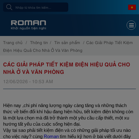
Trang chủ
Thông tin
Tin sản phẩm
Các Giải Pháp Tiết Kiệm
Điện Hiệu Quả Cho Nhà Ở Và Văn Phòng
CÁC GIẢI PHÁP TIẾT KIỆM ĐIỆN HIỆU QUẢ CHO
NHÀ Ở VÀ VĂN PHÒNG
12/06/2026 - 10:53 AM
Hiện nay ,chi phí năng lượng ngày càng tăng và những thách 
thức về biến đổi khí hậu đang hiện hữu, tiết kiệm điện không còn 
là một lựa chọn mà đã trở thành một yêu cầu cấp thiết, một xu 
hướng tất yếu của cuộc sống hiện đại. 
Vậy tại sao phải tiết kiệm điện và có những giải pháp tối ưu nào 
cho việc này? cùng 
Roman
 tìm hiểu kỹ hơn ở bài viết dưới đây 