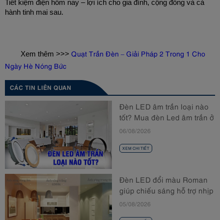
Tiết kiệm điện hôm nay – lợi ích cho gia đình, cộng đồng và cả 
hành tinh mai sau.
Quạt Trần Đèn – Giải Pháp 2 Trong 1 Cho
	Xem thêm >>> 
Ngày Hè Nóng Bức
CÁC TIN LIÊN QUAN
Đèn LED âm trần loại nào
tốt? Mua đèn Led âm trần ở
đâu?
06/08/2026
XEM CHI TIẾT
Đèn LED đổi màu Roman
giúp chiếu sáng hỗ trợ nhịp
sinh học
05/08/2026