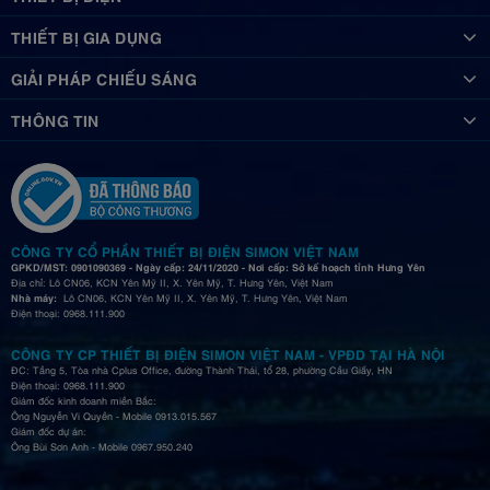
THIẾT BỊ GIA DỤNG
GIẢI PHÁP CHIẾU SÁNG
THÔNG TIN
CÔNG TY CỔ PHẦN THIẾT BỊ ĐIỆN SIMON VIỆT NAM
GPKD/MST: 0901090369 - Ngày cấp: 24/11/2020 - Nơi cấp: Sở kế hoạch tỉnh Hưng Yên
Địa chỉ: Lô CN06, KCN Yên Mỹ II, X. Yên Mỹ, T. Hưng Yên, Việt Nam
Nhà máy:
Lô CN06, KCN Yên Mỹ II, X. Yên Mỹ, T. Hưng Yên, Việt Nam
Điện thoại: 0968.111.900
CÔNG TY CP THIẾT BỊ ĐIỆN SIMON VIỆT NAM - VPĐD TẠI HÀ NỘI
ĐC: Tầng 5, Tòa nhà Cplus Office, đường Thành Thái, tổ 28, phường Cầu Giấy, HN
Điện thoại: 0968.111.900
Giám đốc kinh doanh miền Bắc:
Ông Nguyễn Vi Quyền - Mobile 0913.015.567
Giám đốc dự án:
Ông Bùi Sơn Anh - Mobile 0967.950.240