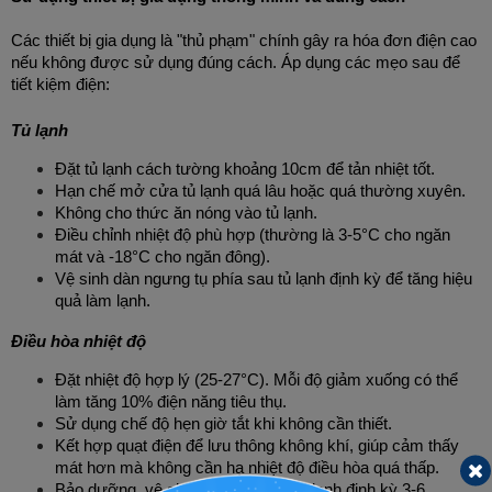
Các thiết bị gia dụng là "thủ phạm" chính gây ra hóa đơn điện cao 
nếu không được sử dụng đúng cách. Áp dụng các mẹo sau để 
tiết kiệm điện:
Tủ lạnh
Đặt tủ lạnh cách tường khoảng 10cm để tản nhiệt tốt.
Hạn chế mở cửa tủ lạnh quá lâu hoặc quá thường xuyên.
Không cho thức ăn nóng vào tủ lạnh.
Điều chỉnh nhiệt độ phù hợp (thường là 3-5°C cho ngăn 
mát và -18°C cho ngăn đông).
Vệ sinh dàn ngưng tụ phía sau tủ lạnh định kỳ để tăng hiệu 
quả làm lạnh.
Điều hòa nhiệt độ
Đặt nhiệt độ hợp lý (25-27°C). Mỗi độ giảm xuống có thể 
làm tăng 10% điện năng tiêu thụ.
Sử dụng chế độ hẹn giờ tắt khi không cần thiết.
Kết hợp quạt điện để lưu thông không khí, giúp cảm thấy 
mát hơn mà không cần hạ nhiệt độ điều hòa quá thấp.
Bảo dưỡng, vệ sinh lưới lọc và dàn lạnh định kỳ 3-6 