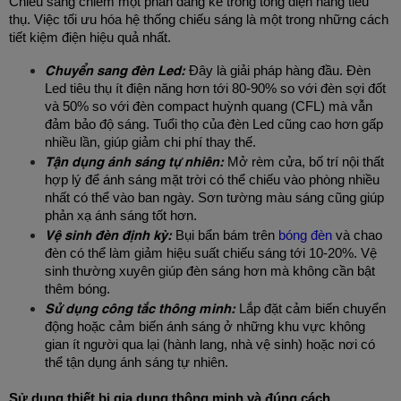
Chiếu sáng chiếm một phần đáng kể trong tổng điện năng tiêu 
thụ. Việc tối ưu hóa hệ thống chiếu sáng là một trong những cách 
tiết kiệm điện hiệu quả nhất.
Chuyển sang đèn Led:
 Đây là giải pháp hàng đầu. Đèn 
Led tiêu thụ ít điện năng hơn tới 80-90% so với đèn sợi đốt 
và 50% so với đèn compact huỳnh quang (CFL) mà vẫn 
đảm bảo độ sáng. Tuổi thọ của đèn Led cũng cao hơn gấp 
nhiều lần, giúp giảm chi phí thay thế.
Tận dụng ánh sáng tự nhiên:
 Mở rèm cửa, bố trí nội thất 
hợp lý để ánh sáng mặt trời có thể chiếu vào phòng nhiều 
nhất có thể vào ban ngày. Sơn tường màu sáng cũng giúp 
phản xạ ánh sáng tốt hơn.
Vệ sinh đèn định kỳ:
 Bụi bẩn bám trên 
bóng đèn
 và chao 
đèn có thể làm giảm hiệu suất chiếu sáng tới 10-20%. Vệ 
sinh thường xuyên giúp đèn sáng hơn mà không cần bật 
thêm bóng.
Sử dụng công tắc thông minh:
 Lắp đặt cảm biến chuyển 
động hoặc cảm biến ánh sáng ở những khu vực không 
gian ít người qua lại (hành lang, nhà vệ sinh) hoặc nơi có 
thể tận dụng ánh sáng tự nhiên.
Sử dụng thiết bị gia dụng thông minh và đúng cách