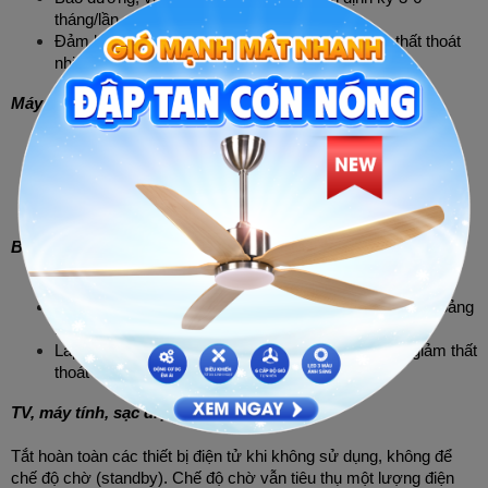
tháng/lần.
Đảm bảo phòng kín khi sử dụng điều hòa, tránh thất thoát 
nhiệt.
Máy giặt
Chỉ giặt khi đủ tải.
Sử dụng chế độ giặt nước lạnh nếu quần áo không quá 
bẩn, vì nước nóng tốn rất nhiều điện để đun.
Sử dụng chế độ vắt khô tối đa để giảm thời gian phơi.
Bình nóng lạnh
Tắt bình khi không sử dụng. Không nên bật 24/7.
Sử dụng chế độ hẹn giờ hoặc chỉ bật trước khi tắm khoảng 
15-20 phút.
Lắp đặt bình nóng lạnh ở vị trí gần nơi sử dụng để giảm thất 
thoát nhiệt qua đường ống.
TV, máy tính, sạc điện thoại
Tắt hoàn toàn các thiết bị điện tử khi không sử dụng, không để 
chế độ chờ (standby). Chế độ chờ vẫn tiêu thụ một lượng điện 