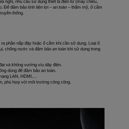
i nghị, nhu cầu sử dụng thiết bị điện tử (máy chiếu,
. Để đảm bảo tính tiện lợi – an toàn – thẩm mỹ, ổ cắm
truyền thống.
 ra phần nắp đậy hoặc ổ cắm khi cần sử dụng. Loại ổ
bụi, chống nước và đảm bảo an toàn khi sử dụng trong
đại và không vướng víu dây điện.
hông dùng để đảm bảo an toàn.
g mạng LAN, HDMI,…
ên, phù hợp với môi trường công cộng.