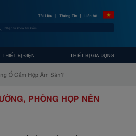
Tài Liệu
Thông Tin
Liên hệ
THIẾT BỊ ĐIỆN
THIẾT BỊ GIA DỤNG
Dùng Ổ Cắm Hộp Âm Sàn?
RƯỜNG, PHÒNG HỌP NÊN