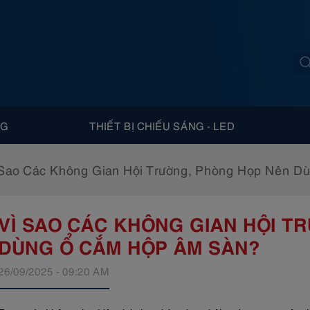
NG
THIẾT BỊ CHIẾU SÁNG - LED
 Sao Các Không Gian Hội Trường, Phòng Họp Nên 
VÌ SAO CÁC KHÔNG GIAN HỘI T
DÙNG Ổ CẮM HỘP ÂM SÀN?
26/09/2025 - 09:20 AM