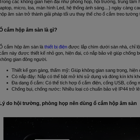
Trong các không gian hiện đại như phòng họp, hội trường, trung tâm hộ
laptop, micro, loa, màn hình Led, hệ thống ánh sáng…) ngày càng cao
hộp âm sàn trở thành giải pháp tối ưu thay thế cho ổ cắm treo tường 
Ổ cắm hộp âm sàn là gì?
Ổ cắm hộp âm sàn là
thiết bị điện
được lắp chìm dưới sàn nhà, chỉ lộ
cắm này được thiết kế nhỏ gọn, hiện đại, có nắp bảo vệ giúp chống 
không gian đông người.
Thiết kế gọn gàng, thẩm mỹ: Giúp không gian sang trọng, hiện 
Có nắp đậy: Nắp có thể bật mở khi sử dụng và đóng kín khi k
Đa dạng ổ cắm: Có thể tích hợp ổ cắm điện, cổng USB, cổn
Chống bụi, chống nước: Nhiều loại có chuẩn bảo vệ IP44 trở l
Lý do hội trường, phòng họp nên dùng ổ cắm hộp âm sàn