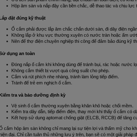
Hộp âm sàn và nắp đậy cần bền chắc, dễ thao tác và chịu lực t
Lắp đặt đúng kỹ thuật
Ổ cắm phải được lắp âm chắc chắn dưới sàn, đi dây điện ngầ
Không lắp ở khu vực thường xuyên có nước tràn hoặc ẩm ướt
Nên để thợ điện chuyên nghiệp thi công để đảm bảo đúng kỹ th
Sử dụng an toàn
Đóng nắp ổ cắm khi không dùng để tránh bụi, rác hoặc nước lọ
Không cắm thiết bị vượt quá công suất cho phép.
Cắm và rút phích nhẹ nhàng, tránh làm lỏng tiếp điểm.
Tránh để trẻ em nghịch ổ cắm.
Kiểm tra và bảo dưỡng định kỳ
Vệ sinh ổ cắm thường xuyên bằng khăn khô hoặc chổi mềm.
Kiểm tra dây dẫn, tiếp điểm điện, thay mới khi thấy ổ cắm có d
Kết hợp sử dụng aptomat chống giật (ELCB, RCCB) để tăng c
Ổ cắm hộp âm sàn không chỉ mang lại sự tiện lợi và thẩm mỹ cho khô
hiện đại. Chỉ cần tuân thủ những lưu ý trên, bạn sẽ có một giải pháp 