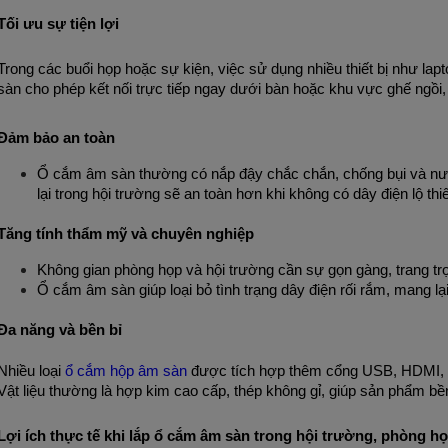
Tối ưu sự tiện lợi
Trong các buổi họp hoặc sự kiện, việc sử dụng nhiều thiết bị như lap
sàn cho phép kết nối trực tiếp ngay dưới bàn hoặc khu vực ghế ngồi,
Đảm bảo an toàn
Ổ cắm âm sàn thường có nắp đậy chắc chắn, chống bụi và nước, 
lại trong hội trường sẽ an toàn hơn khi không có dây điện lộ thi
Tăng tính thẩm mỹ và chuyên nghiệp
Không gian phòng họp và hội trường cần sự gọn gàng, trang tr
Ổ cắm âm sàn giúp loại bỏ tình trạng dây điện rối rắm, mang lại
Đa năng và bền bỉ
Nhiều loại
ổ cắm hộp âm sàn
được tích hợp thêm cổng USB, HDMI, 
Vật liệu thường là hợp kim cao cấp, thép không gỉ, giúp sản phẩm bền 
Lợi ích thực tế khi lắp ổ cắm âm sàn trong hội trường, phòng h