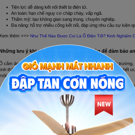
Tiện lợi: dễ dàng kết nối thiết bị điện tử.
An toàn: hạn chế nguy cơ chập cháy, vấp ngã.
Thẩm mỹ: tạo không gian sang trọng, chuyên nghiệp.
Đa năng: hỗ trợ nhiều cổng kết nối, đáp ứng nhu cầu sự kiện q
Xem thêm >>>
Như Thế Nào Được Coi Là Ổ Điện Tốt? Kinh Nghiệm 
Những lưu ý khi sử dụng ổ cắm hộp âm sàn để đảm bảo an
Ổ cắm âm sàn ngày càng phổ biến trong các văn phòng, hội trường, 
tính thẩm mỹ cao, gọn gàng và tiện lợi. Tuy nhiên, để khai thác hết 
một số điểm dưới đây.