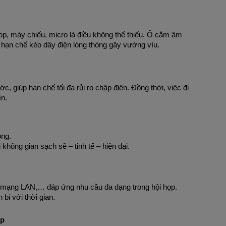
top, máy chiếu, micro là điều không thể thiếu. Ổ cắm âm
 hạn chế kéo dây điện lòng thòng gây vướng víu.
giúp hạn chế tối đa rủi ro chập điện. Đồng thời, việc đi
ên.
ọng.
 không gian sạch sẽ – tinh tế – hiện đại.
mạng LAN,… đáp ứng nhu cầu đa dạng trong hội họp.
bỉ với thời gian.
ọp