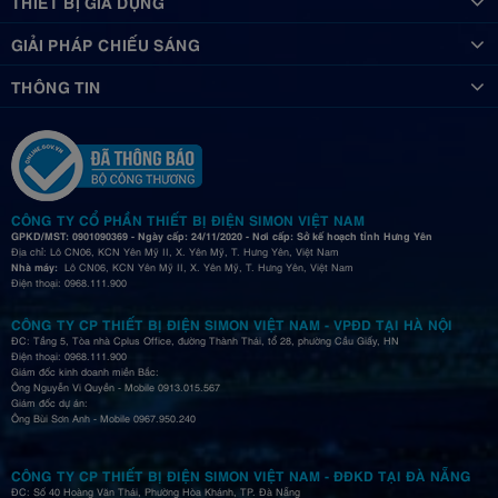
THIẾT BỊ GIA DỤNG
GIẢI PHÁP CHIẾU SÁNG
THÔNG TIN
CÔNG TY CỔ PHẦN THIẾT BỊ ĐIỆN SIMON VIỆT NAM
GPKD/MST: 0901090369 - Ngày cấp: 24/11/2020 - Nơi cấp: Sở kế hoạch tỉnh Hưng Yên
Địa chỉ: Lô CN06, KCN Yên Mỹ II, X. Yên Mỹ, T. Hưng Yên, Việt Nam
Nhà máy:
Lô CN06, KCN Yên Mỹ II, X. Yên Mỹ, T. Hưng Yên, Việt Nam
Điện thoại: 0968.111.900
CÔNG TY CP THIẾT BỊ ĐIỆN SIMON VIỆT NAM - VPĐD TẠI HÀ NỘI
ĐC: Tầng 5, Tòa nhà Cplus Office, đường Thành Thái, tổ 28, phường Cầu Giấy, HN
Điện thoại: 0968.111.900
Giám đốc kinh doanh miền Bắc:
Ông Nguyễn Vi Quyền - Mobile 0913.015.567
Giám đốc dự án:
Ông Bùi Sơn Anh - Mobile 0967.950.240
CÔNG TY CP THIẾT BỊ ĐIỆN SIMON VIỆT NAM - ĐĐKD TẠI ĐÀ NẴNG
ĐC: Số 40 Hoàng Văn Thái, Phường Hòa Khánh, TP. Đà Nẵng