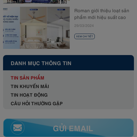
Roman giới thiệu loạt sản
phẩm mới hiệu suất cao
đến với người tiêu dùng
29/03/2024
XEM CHI TIẾT
DANH MỤC THÔNG TIN
TIN SẢN PHẨM
TIN KHUYẾN MÃI
TIN HOẠT ĐỘNG
CÂU HỎI THƯỜNG GẶP
GỬI EMAIL