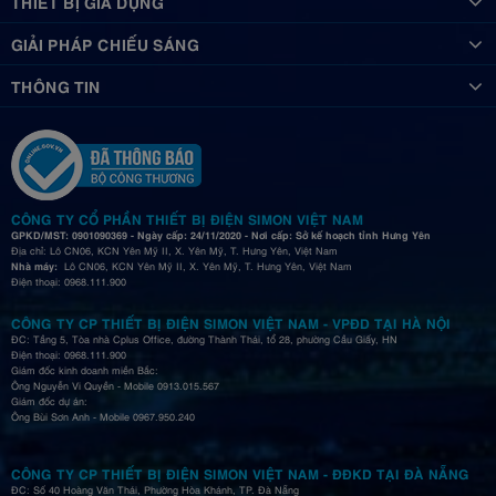
THIẾT BỊ GIA DỤNG
GIẢI PHÁP CHIẾU SÁNG
THÔNG TIN
CÔNG TY CỔ PHẦN THIẾT BỊ ĐIỆN SIMON VIỆT NAM
GPKD/MST: 0901090369 - Ngày cấp: 24/11/2020 - Nơi cấp: Sở kế hoạch tỉnh Hưng Yên
Địa chỉ: Lô CN06, KCN Yên Mỹ II, X. Yên Mỹ, T. Hưng Yên, Việt Nam
Nhà máy:
Lô CN06, KCN Yên Mỹ II, X. Yên Mỹ, T. Hưng Yên, Việt Nam
Điện thoại: 0968.111.900
CÔNG TY CP THIẾT BỊ ĐIỆN SIMON VIỆT NAM - VPĐD TẠI HÀ NỘI
ĐC: Tầng 5, Tòa nhà Cplus Office, đường Thành Thái, tổ 28, phường Cầu Giấy, HN
Điện thoại: 0968.111.900
Giám đốc kinh doanh miền Bắc:
Ông Nguyễn Vi Quyền - Mobile 0913.015.567
Giám đốc dự án:
Ông Bùi Sơn Anh - Mobile 0967.950.240
CÔNG TY CP THIẾT BỊ ĐIỆN SIMON VIỆT NAM - ĐĐKD TẠI ĐÀ NẴNG
ĐC: Số 40 Hoàng Văn Thái, Phường Hòa Khánh, TP. Đà Nẵng