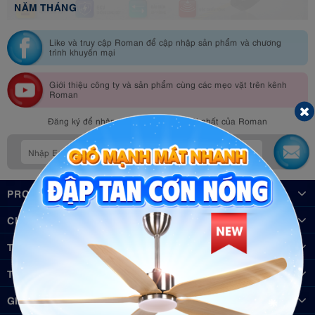
NĂM THÁNG
Like và truy cập Roman để cập nhập sản phẩm và chương
trình khuyến mại
Giới thiệu công ty và sản phẩm cùng các mẹo vặt trên kênh
Roman
Đăng ký để nhận những thông tin mới nhất của Roman
PROJECT
CHIẾU SÁNG - LED
THIẾT BỊ ĐIỆN
THIẾT BỊ GIA DỤNG
GIẢI PHÁP CHIẾU SÁNG