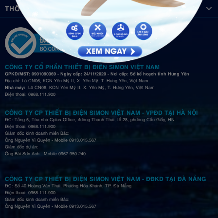
THÔNG TIN
CÔNG TY CỔ PHẦN THIẾT BỊ ĐIỆN SIMON VIỆT NAM
GPKD/MST: 0901090369 - Ngày cấp: 24/11/2020 - Nơi cấp: Sở kế hoạch tỉnh Hưng Yên
Địa chỉ: Lô CN06, KCN Yên Mỹ II, X. Yên Mỹ, T. Hưng Yên, Việt Nam
Nhà máy:
Lô CN06, KCN Yên Mỹ II, X. Yên Mỹ, T. Hưng Yên, Việt Nam
Điện thoại: 0968.111.900
CÔNG TY CP THIẾT BỊ ĐIỆN SIMON VIỆT NAM - VPĐD TẠI HÀ NỘI
ĐC: Tầng 5, Tòa nhà Cplus Office, đường Thành Thái, tổ 28, phường Cầu Giấy, HN
Điện thoại: 0968.111.900
Giám đốc kinh doanh miền Bắc:
Ông Nguyễn Vi Quyền - Mobile 0913.015.567
Giám đốc dự án:
Ông Bùi Sơn Anh - Mobile 0967.950.240
CÔNG TY CP THIẾT BỊ ĐIỆN SIMON VIỆT NAM - ĐĐKD TẠI ĐÀ NẴNG
ĐC: Số 40 Hoàng Văn Thái, Phường Hòa Khánh, TP. Đà Nẵng
Điện thoại: 0968.111.900
Giám đốc kinh doanh miền Bắc:
Ông Nguyễn Vi Quyền - Mobile 0913.015.567