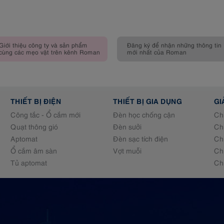
Giới thiệu công ty và sản phẩm
Đăng ký để nhận những thông tin
cùng các mẹo vặt trên kênh Roman
mới nhất của Roman
THIẾT BỊ ĐIỆN
THIẾT BỊ GIA DỤNG
GI
Công tắc - Ổ cắm mới
Đèn học chống cận
Ch
Quạt thông gió
Đèn sưởi
Ch
Aptomat
Đèn sạc tích điện
Ch
Ổ cắm âm sàn
Vợt muỗi
Ch
Tủ aptomat
Ch