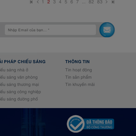
1
2
3
4
5
6
7
...
82
83
ẢI PHÁP CHIẾU SÁNG
THÔNG TIN
iếu sáng nhà ở
Tin hoạt động
iếu sáng văn phòng
Tin sản phẩm
iếu sáng thương mại
Tin khuyến mãi
iếu sáng công nghiệp
iếu sáng đường phố