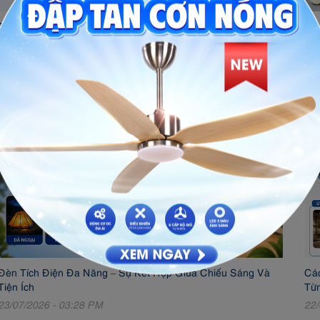
Tiêu Chuẩn An Toàn Khi Thiết Kế Hệ Thống Điện Trong Nhà
Bộ 
25/07/2026 - 10:13 AM
24/
Đèn Tích Điện Đa Năng – Sự Kết Hợp Giữa Chiếu Sáng Và
Các
Tiện Ích
Từn
23/07/2026 - 03:28 PM
22/