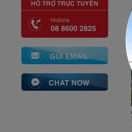
HỖ TRỢ TRỰC TUYẾN
Hotline
08 8600 2825
GỬI EMAIL
CHAT NOW