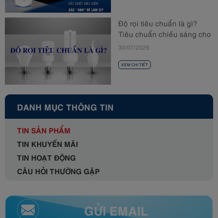
Độ rọi tiêu chuẩn là gì?
Tiêu chuẩn chiếu sáng cho
từng không gian
30/07/2026
XEM CHI TIẾT
DANH MỤC THÔNG TIN
TIN SẢN PHẨM
TIN KHUYẾN MÃI
TIN HOẠT ĐỘNG
CÂU HỎI THƯỜNG GẶP
GỬI EMAIL