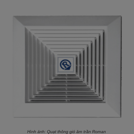
Hình ảnh: Quạt thông gió âm trần Roman