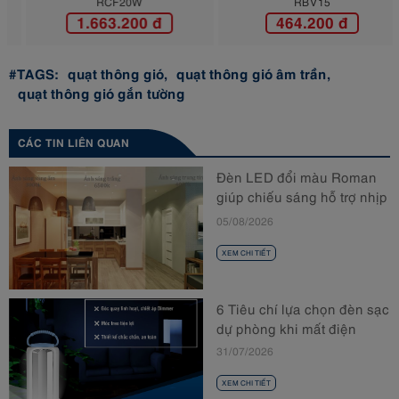
RCF20W
RBV15
1.663.200 đ
464.200 đ
#TAGS:
quạt thông gió,
quạt thông gió âm trần,
quạt thông gió gắn tường
CÁC TIN LIÊN QUAN
Đèn LED đổi màu Roman
giúp chiếu sáng hỗ trợ nhịp
sinh học
05/08/2026
XEM CHI TIẾT
6 Tiêu chí lựa chọn đèn sạc
dự phòng khi mất điện
31/07/2026
XEM CHI TIẾT