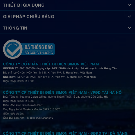
THIẾT BỊ GIA DỤNG
GIẢI PHÁP CHIẾU SÁNG
THÔNG TIN
CÔNG TY CỔ PHẦN THIẾT BỊ ĐIỆN SIMON VIỆT NAM
GPKD/MST: 0901090369 - Ngày cấp: 24/11/2020 - Nơi cấp: Sở kế hoạch tỉnh Hưng Yên
Địa chỉ: Lô CN06, KCN Yên Mỹ II, X. Yên Mỹ, T. Hưng Yên, Việt Nam
Nhà máy:
Lô CN06, KCN Yên Mỹ II, X. Yên Mỹ, T. Hưng Yên, Việt Nam
Điện thoại: 0968.111.900
CÔNG TY CP THIẾT BỊ ĐIỆN SIMON VIỆT NAM - VPĐD TẠI HÀ NỘI
ĐC: Tầng 5, Tòa nhà Cplus Office, đường Thành Thái, tổ 28, phường Cầu Giấy, HN
Điện thoại: 0968.111.900
Giám đốc kinh doanh miền Bắc:
Ông Nguyễn Vi Quyền - Mobile 0913.015.567
Giám đốc dự án:
Ông Bùi Sơn Anh - Mobile 0967.950.240
CÔNG TY CP THIẾT BỊ ĐIỆN SIMON VIỆT NAM - ĐĐKD TẠI ĐÀ NẴNG