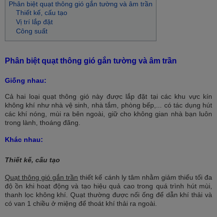
Phân biệt quạt thông gió gắn tường và âm trần
Thiết kế, cấu tạo
Vị trí lắp đặt
Công suất
Phân biệt quạt thông gió gắn tường và âm trần
Giống nh​au:
Cả hai loại quạt thông gió này được lắp đặt tại các khu vực kín
không khí như nhà vệ sinh, nhà tắm, phòng bếp,... có tác dụng hút
các khí nóng, mùi ra bên ngoài, giữ cho không gian nhà bạn luôn
trong lành, thoáng đãng.
Khác nhau:
Thiết kế, cấu tạo
Quạt thông gió gắn trần
thiết kế cánh ly tâm nhằm giảm thiểu tối đa
độ ồn khi hoạt động và tạo hiệu quả cao trong quá trình hút mùi,
thanh lọc không khí. Quạt thường được nối ống để dẫn khí thải và
có van 1 chiều ở miệng để thoát khí thải ra ngoài.