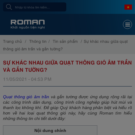
Trang chủ
Thông tin
Tin sản phẩm
Sự khác nhau giữa quạt
thông gió âm trần và gắn tường?
SỰ KHÁC NHAU GIỮA QUẠT THÔNG GIÓ ÂM TRẦN
VÀ GẮN TƯỜNG?
11/05/2021 - 04:53 PM
Quạt thông gió âm trần
và gắn tường được ứng dụng rộng rãi tại
các công trình dân dụng, công trình công nghiệp giúp hút mùi và
thanh lọc không khí. Để giúp Quý khách hàng phân biệt và hiểu rõ
hơn về hai loại quạt thông gió này, hãy cùng Roman tìm hiểu
những thông tin chi tiết dưới đây:
Nội dung chính