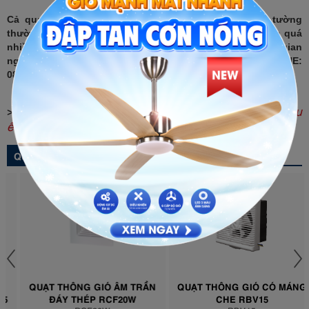
Cả quạt thông gió âm trần và quạt thông gió gắn tường
thường đều được thiết kế tinh tế, sang trọng, không tốn quá
nhiều diện tích lắp đặt, mang lại tính thẩm mỹ cho không gian
ngôi nhà của bạn. Mọi thông tin chi tiết liên hệ HOTLINE:
0886002825 để được tư vấn và hỗ trợ tốt nhất.
Quạt thông gió Roman - Hút mùi siêu
>> Tham khảo:
êm, không gây tiếng ồn
QUẠT THÔNG GIÓ
QUẠT THÔNG GIÓ ÂM TRẦN
QUẠT THÔNG GIÓ CÓ MÁNG
ĐÁY THÉP RCF20W
CHE RBV15