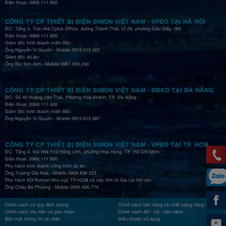
Điện thoại: 0968.111.900
CÔNG TY CP THIẾT BỊ ĐIỆN SIMON VIỆT NAM - VPĐD TẠI HÀ NỘI
ĐC: Tầng 5, Tòa nhà Cplus Office, đường Thành Thái, tổ 28, phường Cầu Giấy, HN
Điện thoại: 0968.111.900
Giám đốc kinh doanh miền Bắc:
Ông Nguyễn Vi Quyền - Mobile 0913.015.567
Giám đốc dự án:
Ông Bùi Sơn Anh - Mobile 0967.950.240
CÔNG TY CP THIẾT BỊ ĐIỆN SIMON VIỆT NAM - ĐĐKD TẠI ĐÀ NẴNG
ĐC: Số 40 Hoàng Văn Thái, Phường Hòa Khánh, TP. Đà Nẵng
Điện thoại: 0968.111.900
Giám đốc kinh doanh miền Bắc:
Ông Nguyễn Vi Quyền - Mobile 0913.015.567
CÔNG TY CP THIẾT BỊ ĐIỆN SIMON VIỆT NAM - VPĐD TẠI TP. HCM
ĐC: Tầng 4, tòa nhà Y12 Hồng Lĩnh, phường Hòa Hưng, TP. Hồ Chí Minh
Điện thoại: 0968.111.900
Phụ trách kinh doanh công trình dự án:
Ông Trương Gia Hoà - Mobile 0908 898 223
Phụ trách KD Roman Khu vực TP.HCM và các tỉnh từ Gia Lai trở vào
Ông Châu Bá Phương - Mobile 0905.426.774
Chính sách và quy định chung
Chính sách bán hàng và chất lượng hàng hóa
Chính sách thu tiền và giao nhận
Chính sách đổi - trả - bảo hành
Bảo mật thông tin cá nhân
Điều khoản sử dụng