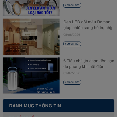
XEM CHI TIẾT
Đèn LED đổi màu Roman
giúp chiếu sáng hỗ trợ nhịp
sinh học
05/08/2026
XEM CHI TIẾT
6 Tiêu chí lựa chọn đèn sạc
dự phòng khi mất điện
31/07/2026
XEM CHI TIẾT
DANH MỤC THÔNG TIN