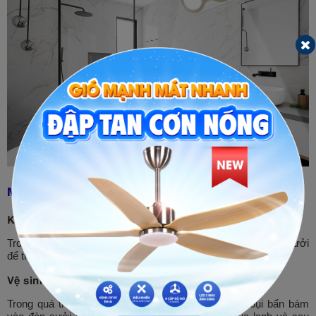
Một số lưu ý khi sử dụng đèn sưởi nhà tắm
Không xịt nước trực tiếp vào đèn sưởi nhà tắm
Trong quá trình tắm, bạn chú ý không nên đứng quá gần đèn sưởi
để tránh nước bắn vào làm giảm độ nóng.
Vệ sinh đèn sưởi định kỳ
Trong quá trình sử dụng, bạn nên chú ý làm sạch bụi bẩn bám