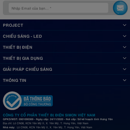
PROJECT
CHIẾU SÁNG - LED
THIẾT BỊ ĐIỆN
THIẾT BỊ GIA DỤNG
GIẢI PHÁP CHIẾU SÁNG
THÔNG TIN
CÔNG TY CỔ PHẦN THIẾT BỊ ĐIỆN SIMON VIỆT NAM
GPKD/MST: 0901090369 - Ngày cấp: 24/11/2020 - Nơi cấp: Sở kế hoạch tỉnh Hưng Yên
Địa chỉ: Lô CN06, KCN Yên Mỹ II, X. Yên Mỹ, T. Hưng Yên, Việt Nam
Nhà máy:
Lô CN06, KCN Yên Mỹ II, X. Yên Mỹ, T. Hưng Yên, Việt Nam