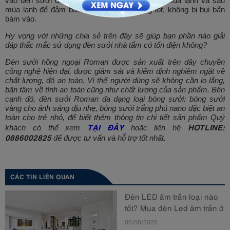
vào đèn sưởi định kỳ ít nhất 2 lần/năm trước mùa lạnh và sau
mùa lạnh để đảm bảo đèn sưởi hoạt động tốt, không bị bụi bẩn
bám vào.
Hy vọng với những chia sẻ trên đây sẽ giúp bạn phần nào giải
đáp thắc mắc sử dụng đèn sưởi nhà tắm có tốn điện không?
Đèn sưởi hồng ngoại Roman được sản xuất trên dây chuyền
công nghệ hiện đại, được giám sát và kiểm định nghiêm ngặt về
chất lượng, độ an toàn. Vì thế người dùng sẽ không cần lo lắng,
bận tâm về tính an toàn cũng như chất lượng của sản phẩm. Bên
cạnh đó, đèn sưởi Roman đa dạng loại bóng sưởi: bóng sưởi
vàng cho ánh sáng dịu nhẹ, bóng sưởi trắng phủ nano đặc biệt an
toàn cho trẻ nhỏ, để biết thêm thông tin chi tiết sản phẩm Quý
TẠI ĐÂY
HOTLINE:
khách có thể xem
hoặc liên hệ
0886002825
để được tư vấn và hỗ trợ tốt nhất.
CÁC TIN LIÊN QUAN
Đèn LED âm trần loại nào
tốt? Mua đèn Led âm trần ở
đâu?
06/08/2026