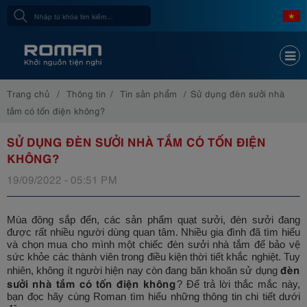
Trang chủ
Thông tin
Tin sản phẩm
Sử dụng đèn sưởi nhà
tắm có tốn điện không?
SỬ DỤNG ĐÈN SƯỞI NHÀ TẮM CÓ TỐN ĐIỆN
KHÔNG?
19/09/2022 - 05:51 PM
Mùa đông sắp đến, các sản phẩm quạt sưởi, đèn sưởi đang
được rất nhiều người dùng quan tâm. Nhiều gia đình đã tìm hiểu
và chọn mua cho mình một chiếc đèn sưởi nhà tắm để bảo vệ
sức khỏe các thành viên trong điều kiện thời tiết khắc nghiệt. Tuy
đèn
nhiên, không ít người hiện nay còn đang băn khoăn sử dụng
sưởi nhà tắm có tốn điện không
? Để trả lời thắc mắc này,
bạn đọc hãy cùng Roman tìm hiểu những thông tin chi tiết dưới