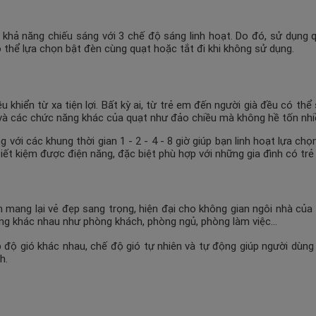
khả năng chiếu sáng với 3 chế độ sáng linh hoạt. Do đó, sử dụng q
thể lựa chọn bật đèn cùng quạt hoặc tắt đi khi không sử dụng.
khiển từ xa tiện lợi. Bất kỳ ai, từ trẻ em đến người già đều có th
ó và các chức năng khác của quạt như đảo chiều mà không hề tốn nhi
ới các khung thời gian 1 - 2 - 4 - 8 giờ giúp bạn linh hoạt lựa chọ
tiết kiệm được điện năng, đặc biệt phù hợp với những gia đình có tr
ang lại vẻ đẹp sang trọng, hiện đại cho không gian ngôi nhà của bạ
ng khác nhau như phòng khách, phòng ngủ, phòng làm việc...
ộ gió khác nhau, chế độ gió tự nhiên và tự động giúp người dùng c
h.