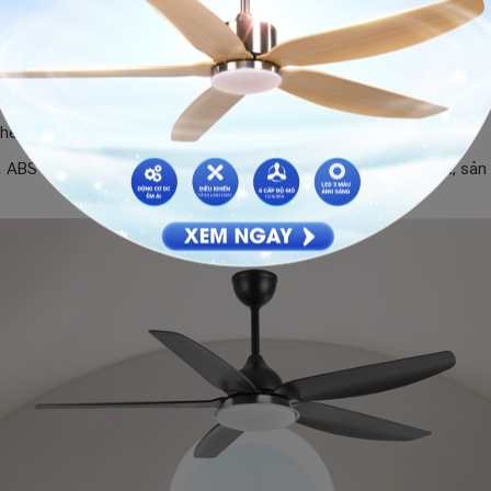
 cơ DC một chiều
, quấn dây đồng nguyên chất 100%. Công suất 
đảm bảo sức gió mạnh, máy hoạt động êm ái hơn không gây tiếng ồ
thép cao cấp, chống han gỉ giúp cho sản phẩm luôn được như mới.
a ABS cao cấp, thiết kế với đường nét tinh tế đến từng milimet, s