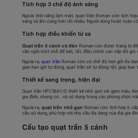
Tích hợp 3 chế độ ánh sáng
Ngoài tính năng làm mát, quạt trần Roman còn tích hợp 
sáng và ấm cúng hơn rất nhiều. Người dùng hoàn toàn có 
Tích hợp điều khiển từ xa
Quạt trần 5 cánh có đèn
Roman còn được trang bị điều 
cần ngồi một chỗ để bật, tắt, điều chỉnh các cấp độ gi
Ngoài ra,
quạt trần
Roman còn có chế độ hẹn giờ đa dạng v
gian hẹn giờ tự động, quạt trần sẽ tự động tắt, giúp bạn 
Thiết kế sang trọng, hiện đại
Quạt trần HFC56A1/G thiết kế nhỏ gọn với gam màu đen m
gia đình, chung cư… và sử dụng trong các phòng chức nă
quạt trần nhỏ gọn
Ngoài ra,
Roman còn tích hợp 6 cấp đ
cầu sử dụng, phù hợp với nhu cầu đa dạng của đại gia đìn
Cấu tạo quạt trần 5 cánh