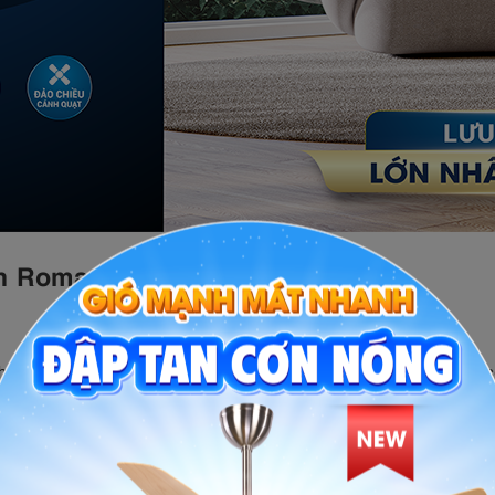
ánh Roman HFC56A1/B
quạt trần hiệu suất cao
hị trường có lưu lượng gió yếu,
Roman 
ỏa mọi thời tiết khó chịu, oi bức ngày hè. Bên cạnh đó, cánh quạt 