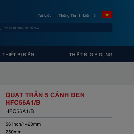
Tài Liệu
Thông Tin
Liên hệ
THIẾT BỊ ĐIỆN
THIẾT BỊ GIA DỤNG
QUẠT TRẦN 5 CÁNH ĐEN
HFC56A1/B
HFC56A1/B
56 inch/1420mm
250mm