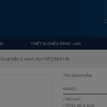
NG
THIẾT BỊ CHIẾU SÁNG - LED
Quạt trần 5 cánh đen HFC56A1/B
TÊN SẢN PHẨM
MODEL
Sải cánh
Chiều dài ty quạt