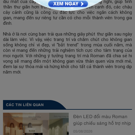
dịu mát của cây cối còn mang lại những khoảng nghỉ, giúp tinh
thần thư giãn hơn trong dịp lễ cuối năm. Bên cạnh đó, các chậu
cây cảnh cũng là công cụ đắc lực cho việc ngăn cách không
gian, mang đến sự riêng tư cần có cho mỗi thành viên trong gia
đình.
Nhà ở là nơi cùng bạn trải qua những giây phút thư giãn sau ngày
dài làm việc. Vì vậy, việc trang trí và chăm chút cho không gian
sống không chỉ vì đẹp, vì “bắt trend" trong mùa cuối năm, mà
còn vì mang đến những trải nghiệm tích cực cho tâm trạng của
mọi người. Với những ý tưởng trang trí mà Roman đã chia sẻ hi
vọng sẽ mang đến một không gian vừa thân quen vừa mới mẻ,
đem lại sự thỏa mái và hứng khởi cho tất cả thành viên trong dịp
năm mới.
CÁC TIN LIÊN QUAN
Đèn LED đổi màu Roman
giúp chiếu sáng hỗ trợ nhịp
sinh học
05/08/2026