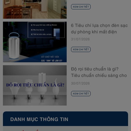
XEM CHI TIẾT
6 Tiêu chí lựa chọn đèn sạc
dự phòng khi mất điện
31/07/2026
XEM CHI TIẾT
Độ rọi tiêu chuẩn là gì?
Tiêu chuẩn chiếu sáng cho
từng không gian
30/07/2026
XEM CHI TIẾT
DANH MỤC THÔNG TIN