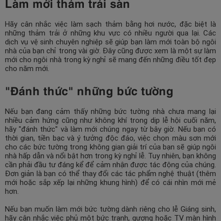
Làm mới thảm trải sàn
Hãy cân nhắc việc làm sạch thảm bằng hơi nước, đặc biệt là
những thảm trải ở những khu vực có nhiều người qua lại. Các
dịch vụ vệ sinh chuyên nghiệp sẽ giúp bạn làm mới toàn bộ ngôi
nhà của bạn chỉ trong vài giờ. Đây cũng được xem là một sự làm
mới cho ngôi nhà trong kỳ nghỉ sẽ mang đến những điều tốt đẹp
cho năm mới.
"Đánh thức" những bức tường
Nếu bạn đang cảm thấy những bức tường nhà chưa mang lại
nhiều cảm hứng cũng như không khí trong dịp lễ hội cuối năm,
hãy "đánh thức" và làm mới chúng ngay từ bây giờ. Nếu bạn có
thời gian, tiền bạc và ý tưởng độc đáo, việc chọn màu sơn mới
cho các bức tường trong không gian giải trí của bạn sẽ giúp ngôi
nhà hấp dẫn và nổi bật hơn trong kỳ nghỉ lễ. Tuy nhiên, bạn không
cần phải đầu tư đáng kể để cảm nhận được tác động của chúng.
Đơn giản là bạn có thể thay đổi các tác phẩm nghệ thuật (thêm
mới hoặc sắp xếp lại những khung hình) để có cái nhìn mới mẻ
hơn.
Nếu bạn muốn làm mới bức tường dành riêng cho lễ Giáng sinh,
hãy cân nhắc việc phủ một bức tranh, gương hoặc TV màn hình