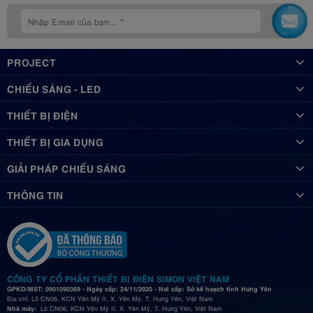
PROJECT
CHIẾU SÁNG - LED
THIẾT BỊ ĐIỆN
THIẾT BỊ GIA DỤNG
GIẢI PHÁP CHIẾU SÁNG
THÔNG TIN
CÔNG TY CỔ PHẦN THIẾT BỊ ĐIỆN SIMON VIỆT NAM
GPKD/MST: 0901090369 - Ngày cấp: 24/11/2020 - Nơi cấp: Sở kế hoạch tỉnh Hưng Yên
Địa chỉ: Lô CN06, KCN Yên Mỹ II, X. Yên Mỹ, T. Hưng Yên, Việt Nam
Nhà máy:
Lô CN06, KCN Yên Mỹ II, X. Yên Mỹ, T. Hưng Yên, Việt Nam