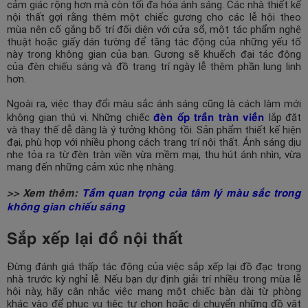
cảm giác rộng hơn mà còn tối đa hóa ánh sáng. Các nhà thiết kế
nội thất gợi rằng thêm một chiếc gương cho các lễ hội theo
mùa nên cố gắng bố trí đối diện với cửa sổ, một tác phẩm nghệ
thuật hoặc giấy dán tường để tăng tác động của những yếu tố
này trong không gian của bạn. Gương sẽ khuếch đại tác động
của đèn chiếu sáng và đồ trang trí ngày lễ thêm phần lung linh
hơn.
Ngoài ra, việc thay đổi màu sắc ánh sáng cũng là cách làm mới
đèn ốp trần tràn viền
không gian thú vị. Những chiếc
lắp đặt
và thay thế dễ dàng là ý tưởng không tồi. Sản phẩm thiết kế hiện
đại, phù hợp với nhiều phong cách trang trí nội thất. Ánh sáng dịu
nhẹ tỏa ra từ đèn tràn viền vừa mềm mại, thu hút ánh nhìn, vừa
mang đến những cảm xúc nhẹ nhàng.
>> Xem thêm:
Tầm quan trọng của tâm lý màu sắc trong
không gian chiếu sáng
Sắp xếp lại đồ nội thất
Đừng đánh giá thấp tác động của việc sắp xếp lại đồ đạc trong
nhà trước kỳ nghỉ lễ. Nếu bạn dự định giải trí nhiều trong mùa lễ
hội này, hãy cân nhắc việc mang một chiếc bàn dài từ phòng
khác vào để phục vụ tiệc tự chọn hoặc di chuyển những đồ vật