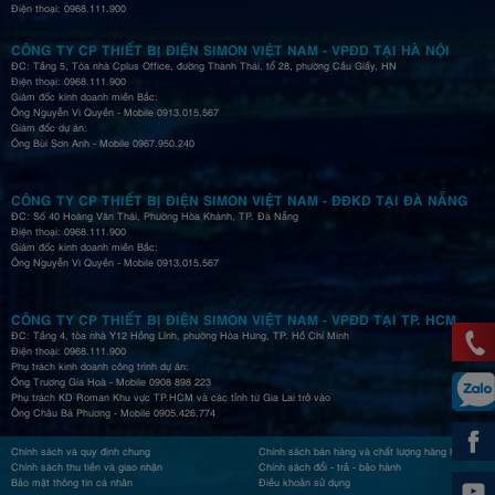
Điện thoại: 0968.111.900
CÔNG TY CP THIẾT BỊ ĐIỆN SIMON VIỆT NAM - VPĐD TẠI HÀ NỘI
ĐC: Tầng 5, Tòa nhà Cplus Office, đường Thành Thái, tổ 28, phường Cầu Giấy, HN
Điện thoại: 0968.111.900
Giám đốc kinh doanh miền Bắc:
Ông Nguyễn Vi Quyền - Mobile 0913.015.567
Giám đốc dự án:
Ông Bùi Sơn Anh - Mobile 0967.950.240
CÔNG TY CP THIẾT BỊ ĐIỆN SIMON VIỆT NAM - ĐĐKD TẠI ĐÀ NẴNG
ĐC: Số 40 Hoàng Văn Thái, Phường Hòa Khánh, TP. Đà Nẵng
Điện thoại: 0968.111.900
Giám đốc kinh doanh miền Bắc:
Ông Nguyễn Vi Quyền - Mobile 0913.015.567
CÔNG TY CP THIẾT BỊ ĐIỆN SIMON VIỆT NAM - VPĐD TẠI TP. HCM
ĐC: Tầng 4, tòa nhà Y12 Hồng Lĩnh, phường Hòa Hưng, TP. Hồ Chí Minh
Điện thoại: 0968.111.900
Phụ trách kinh doanh công trình dự án:
Ông Trương Gia Hoà - Mobile 0908 898 223
Phụ trách KD Roman Khu vực TP.HCM và các tỉnh từ Gia Lai trở vào
Ông Châu Bá Phương - Mobile 0905.426.774
Chính sách và quy định chung
Chính sách bán hàng và chất lượng hàng hóa
Chính sách thu tiền và giao nhận
Chính sách đổi - trả - bảo hành
Bảo mật thông tin cá nhân
Điều khoản sử dụng