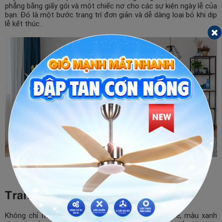
phẳng bằng giấy gói và một chiếc nơ cho các sự kiện ngày lễ của
bạn. Đó là một bước trang trí đơn giản và dễ dàng loại bỏ khi dịp
lễ kết thúc.
Nguồn ảnh: Internet
Trang trí cây xanh
Không chỉ mang lại những mặt lợi về mặt sức khoẻ, màu xanh