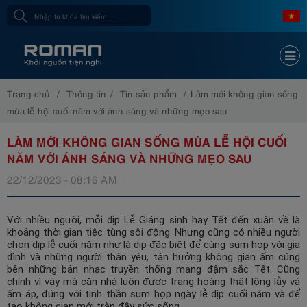
Trang chủ
Thông tin
Tin sản phẩm
Làm mới không gian sống
mùa lễ hội cuối năm với ánh sáng và những mẹo sau
LÀM MỚI KHÔNG GIAN SỐNG MÙA LỄ HỘI CUỐI
NĂM VỚI ÁNH SÁNG VÀ NHỮNG MẸO SAU
22/12/2023 - 08:16 AM
Với nhiều người, mỗi dịp Lễ Giáng sinh hay Tết đến xuân về là
khoảng thời gian tiệc tùng sôi động. Nhưng cũng có nhiều người
chọn dịp lễ cuối năm như là dịp đặc biệt để cùng sum họp với gia
đình và những người thân yêu, tận hưởng không gian ấm cúng
bên những bản nhạc truyền thống mang đậm sắc Tết. Cũng
chính vì vậy mà căn nhà luôn được trang hoàng thật lộng lẫy và
ấm áp, đúng với tinh thần sum họp ngày lễ dịp cuối năm và để
tạo không gian mới tràn đầy sức sống.