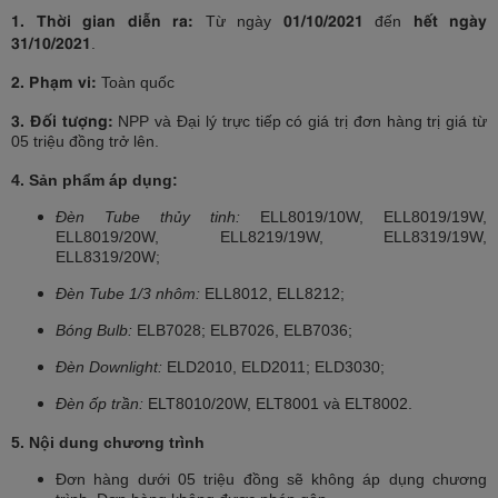
1. Thời gian diễn ra:
01/10/2021
hết ngày
Từ ngày
đến
31/10/2021
.
2. Phạm vi:
Toàn quốc
3. Đối tượng:
NPP và Đại lý trực tiếp có giá trị đơn hàng trị giá từ
05 triệu đồng trở lên.
4. Sản phẩm áp dụng:
Đèn Tube thủy tinh:
ELL8019/10W, ELL8019/19W,
ELL8019/20W, ELL8219/19W, ELL8319/19W,
ELL8319/20W;
Đèn Tube 1/3 nhôm:
ELL8012, ELL8212;
Bóng Bulb:
ELB7028; ELB7026, ELB7036;
Đèn Downlight:
ELD2010, ELD2011; ELD3030;
Đèn ốp trần:
ELT8010/20W, ELT8001 và ELT8002.
5. Nội dung chương trình
Đơn hàng dưới 05 triệu đồng sẽ không áp dụng chương