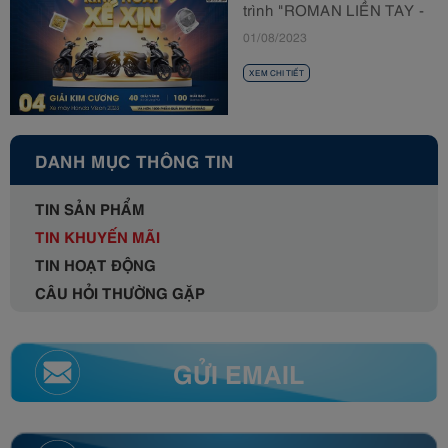
trình "ROMAN LIỀN TAY -
RINH NGAY XẾ XỊN"
01/08/2023
XEM CHI TIẾT
DANH MỤC THÔNG TIN
TIN SẢN PHẨM
TIN KHUYẾN MÃI
TIN HOẠT ĐỘNG
CÂU HỎI THƯỜNG GẶP
GỬI EMAIL