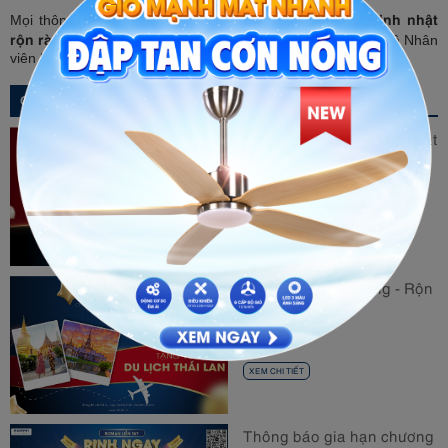
“Sinh nhật
Mọi thông tin thắc mắc về Chương trình khuyến mãi
rộn ràng – Tặng túi thời trang”
, Quý khách vui lòng liên hệ Nhân
viên kinh doanh để biết thêm chi tiết.
CÁC TIN LIÊN QUAN
Minigame "Mừng Sinh Nhật
Roman 20 tuổi"
10/10/2023
XEM CHI TIẾT
Mừng sinh nhật vàng - Rộn
ràng tri ân
05/10/2023
XEM CHI TIẾT
Thông báo gia hạn chương