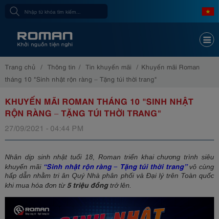
Trang chủ
Thông tin
Tin khuyến mãi
Khuyến mãi Roman
tháng 10 "Sinh nhật rộn ràng – Tặng túi thời trang"
KHUYẾN MÃI ROMAN THÁNG 10 "SINH NHẬT
RỘN RÀNG – TẶNG TÚI THỜI TRANG"
27/09/2021 - 04:44 PM
Nhân dịp sinh nhật tuổi 18, Roman triển khai chương trình siêu
“Sinh nhật rộn ràng – Tặng túi thời trang”
khuyến mãi
vô cùng
hấp dẫn nhằm tri ân Quý Nhà phân phối và Đại lý trên Toàn quốc
5 triệu đồng
khi mua hóa đơn từ
trở lên.