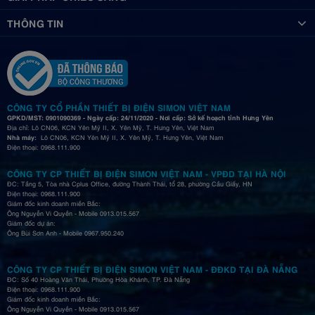
THÔNG TIN
CÔNG TY CỔ PHẦN THIẾT BỊ ĐIỆN SIMON VIỆT NAM
GPKD/MST: 0901090369 - Ngày cấp: 24/11/2020 - Nơi cấp: Sở kế hoạch tỉnh Hưng Yên
Địa chỉ: Lô CN06, KCN Yên Mỹ II, X. Yên Mỹ, T. Hưng Yên, Việt Nam
Nhà máy:
Lô CN06, KCN Yên Mỹ II, X. Yên Mỹ, T. Hưng Yên, Việt Nam
Điện thoại: 0968.111.900
CÔNG TY CP THIẾT BỊ ĐIỆN SIMON VIỆT NAM - VPĐD TẠI HÀ NỘI
ĐC: Tầng 5, Tòa nhà Cplus Office, đường Thành Thái, tổ 28, phường Cầu Giấy, HN
Điện thoại: 0968.111.900
Giám đốc kinh doanh miền Bắc:
Ông Nguyễn Vi Quyền - Mobile 0913.015.567
Giám đốc dự án:
Ông Bùi Sơn Anh - Mobile 0967.950.240
CÔNG TY CP THIẾT BỊ ĐIỆN SIMON VIỆT NAM - ĐĐKD TẠI ĐÀ NẴNG
ĐC: Số 40 Hoàng Văn Thái, Phường Hòa Khánh, TP. Đà Nẵng
Điện thoại: 0968.111.900
Giám đốc kinh doanh miền Bắc:
Ông Nguyễn Vi Quyền - Mobile 0913.015.567