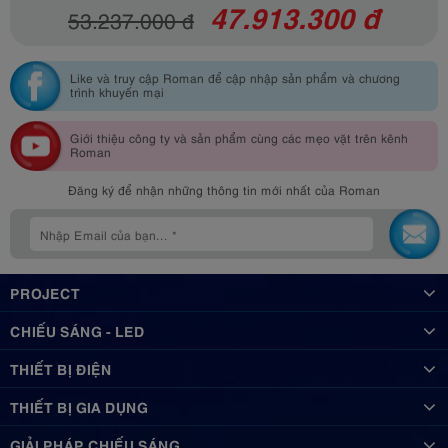
47.913.300 đ
53.237.000 đ
Like và truy cập Roman để cập nhập sản phẩm và chương
trình khuyến mại
Giới thiệu công ty và sản phẩm cùng các mẹo vặt trên kênh
Roman
Đăng ký để nhận những thông tin mới nhất của Roman
PROJECT
CHIẾU SÁNG - LED
THIẾT BỊ ĐIỆN
THIẾT BỊ GIA DỤNG
GIẢI PHÁP CHIẾU SÁNG