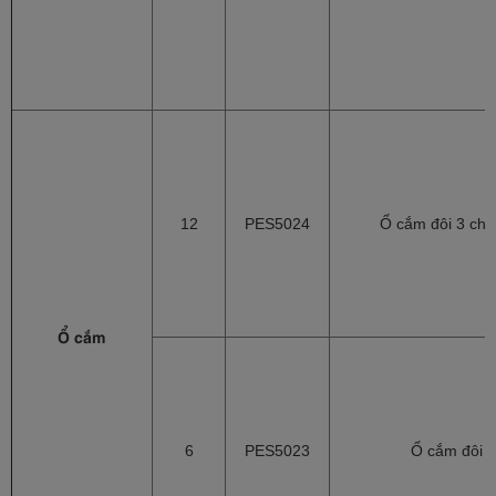
12
PES5024
Ổ cắm đôi 3 chấ
Ổ cắm
6
PES5023
Ổ cắm đôi 3