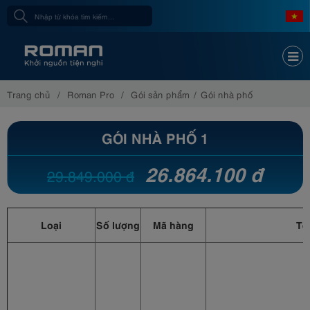
Trang chủ
Roman Pro
Gói sản phẩm
Gói nhà phố
GÓI NHÀ PHỐ 1
26.864.100 đ
29.849.000 đ
Loại
Số lượng
Mã hàng
Tê