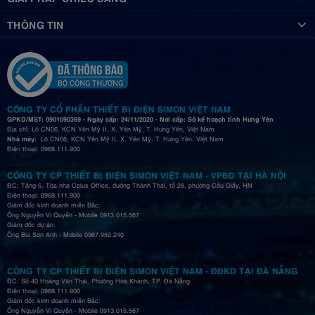
THÔNG TIN
CÔNG TY CỔ PHẦN THIẾT BỊ ĐIỆN SIMON VIỆT NAM
GPKD/MST: 0901090369 - Ngày cấp: 24/11/2020 - Nơi cấp: Sở kế hoạch tỉnh Hưng Yên
Địa chỉ: Lô CN06, KCN Yên Mỹ II, X. Yên Mỹ, T. Hưng Yên, Việt Nam
Nhà máy:
Lô CN06, KCN Yên Mỹ II, X. Yên Mỹ, T. Hưng Yên, Việt Nam
Điện thoại: 0968.111.900
CÔNG TY CP THIẾT BỊ ĐIỆN SIMON VIỆT NAM - VPĐD TẠI HÀ NỘI
ĐC: Tầng 5, Tòa nhà Cplus Office, đường Thành Thái, tổ 28, phường Cầu Giấy, HN
Điện thoại: 0968.111.900
Giám đốc kinh doanh miền Bắc:
Ông Nguyễn Vi Quyền - Mobile 0913.015.567
Giám đốc dự án:
Ông Bùi Sơn Anh - Mobile 0967.950.240
CÔNG TY CP THIẾT BỊ ĐIỆN SIMON VIỆT NAM - ĐĐKD TẠI ĐÀ NẴNG
ĐC: Số 40 Hoàng Văn Thái, Phường Hòa Khánh, TP. Đà Nẵng
Điện thoại: 0968.111.900
Giám đốc kinh doanh miền Bắc:
Ông Nguyễn Vi Quyền - Mobile 0913.015.567