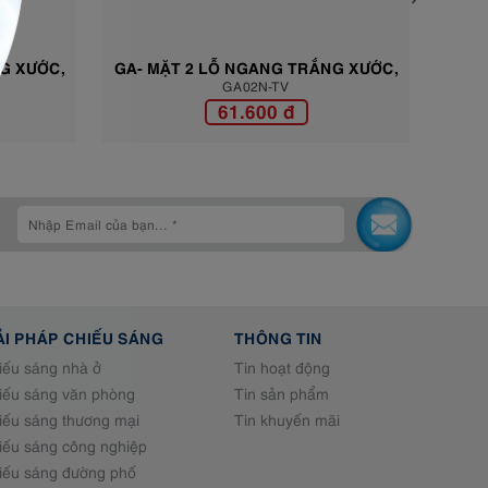
 NGANG TRẮNG XƯỚC,
GA- MẶT 3 LỖ NGANG TRẮNG XƯỚC
A02N-TV
GA03N-TV
ÀNG BÓNG GA02N-TV
KHUNG VIỀN VÀNG BÓNG GA03N-T
1.600 đ
61.600 đ
ẢI PHÁP CHIẾU SÁNG
THÔNG TIN
iếu sáng nhà ở
Tin hoạt động
iếu sáng văn phòng
Tin sản phẩm
iếu sáng thương mại
Tin khuyến mãi
iếu sáng công nghiệp
iếu sáng đường phố