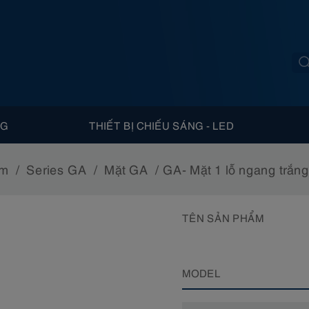
NG
THIẾT BỊ CHIẾU SÁNG - LED
ắm
Series GA
Mặt GA
GA- Mặt 1 lỗ ngang trắ
TÊN SẢN PHẨM
MODEL