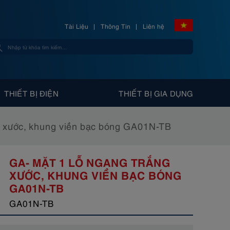
Tài Liệu
Thông Tin
Liên hệ
THIẾT BỊ ĐIỆN
THIẾT BỊ GIA DỤNG
ng xước, khung viền bạc bóng GA01N-TB
GA- MẶT 1 LỖ NGANG TRẮNG
XƯỚC, KHUNG VIỀN BẠC BÓNG
GA01N-TB
GA01N-TB