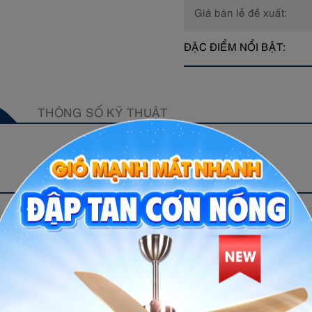
Giá bán lẻ đề xuất:
ĐẶC ĐIỂM NỔI BẬT:
THÔNG SỐ KỸ THUẬT