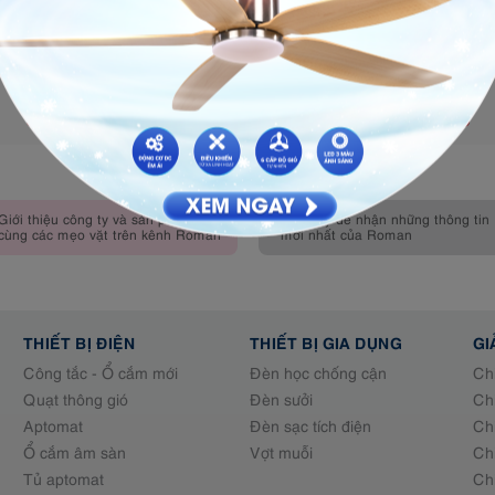
GA- MẶT 1 LỖ NGANG TRẮNG XƯỚC,
GA- MẶT 2 LỖ
GA01N-TV
G
KHUNG VIỀN VÀNG BÓNG GA01N-TV
KHUNG VIỀN V
59.200 đ
6
Giới thiệu công ty và sản phẩm
Đăng ký để nhận những thông tin
cùng các mẹo vặt trên kênh Roman
mới nhất của Roman
THIẾT BỊ ĐIỆN
THIẾT BỊ GIA DỤNG
GI
Công tắc - Ổ cắm mới
Đèn học chống cận
Ch
Quạt thông gió
Đèn sưởi
Ch
Aptomat
Đèn sạc tích điện
Ch
Ổ cắm âm sàn
Vợt muỗi
Ch
Tủ aptomat
Ch