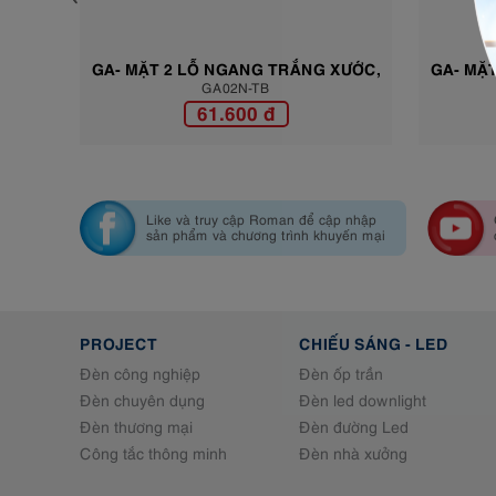
ANG TRẮNG XƯỚC,
GA- MẶT 3 LỖ NGANG TRẮNG XƯỚC,
N-TB
GA03N-TB
 BÓNG GA02N-TB
KHUNG VIỀN BẠC BÓNG GA03N-TB
00 đ
61.600 đ
Like và truy cập Roman để cập nhập
sản phẩm và chương trình khuyến mại
PROJECT
CHIẾU SÁNG - LED
Đèn công nghiệp
Đèn ốp trần
Đèn chuyên dụng
Đèn led downlight
Đèn thương mại
Đèn đường Led
Công tắc thông minh
Đèn nhà xưởng