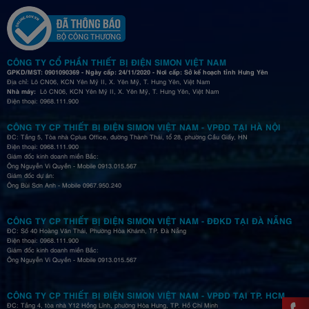
CÔNG TY CỔ PHẦN THIẾT BỊ ĐIỆN SIMON VIỆT NAM
GPKD/MST: 0901090369 - Ngày cấp: 24/11/2020 - Nơi cấp: Sở kế hoạch tỉnh Hưng Yên
Địa chỉ: Lô CN06, KCN Yên Mỹ II, X. Yên Mỹ, T. Hưng Yên, Việt Nam
Nhà máy:
Lô CN06, KCN Yên Mỹ II, X. Yên Mỹ, T. Hưng Yên, Việt Nam
Điện thoại: 0968.111.900
CÔNG TY CP THIẾT BỊ ĐIỆN SIMON VIỆT NAM - VPĐD TẠI HÀ NỘI
ĐC: Tầng 5, Tòa nhà Cplus Office, đường Thành Thái, tổ 28, phường Cầu Giấy, HN
Điện thoại: 0968.111.900
Giám đốc kinh doanh miền Bắc:
Ông Nguyễn Vi Quyền - Mobile 0913.015.567
Giám đốc dự án:
Ông Bùi Sơn Anh - Mobile 0967.950.240
CÔNG TY CP THIẾT BỊ ĐIỆN SIMON VIỆT NAM - ĐĐKD TẠI ĐÀ NẴNG
ĐC: Số 40 Hoàng Văn Thái, Phường Hòa Khánh, TP. Đà Nẵng
Điện thoại: 0968.111.900
Giám đốc kinh doanh miền Bắc:
Ông Nguyễn Vi Quyền - Mobile 0913.015.567
CÔNG TY CP THIẾT BỊ ĐIỆN SIMON VIỆT NAM - VPĐD TẠI TP. HCM
ĐC: Tầng 4, tòa nhà Y12 Hồng Lĩnh, phường Hòa Hưng, TP. Hồ Chí Minh