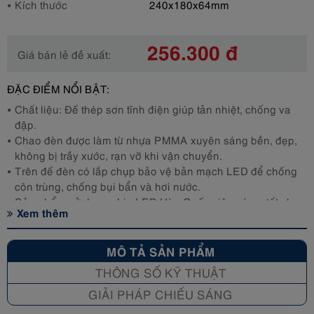
Kích thước
240x180x64mm
256.300 đ
Giá bán lẻ đề xuất:
ĐẶC ĐIỂM NỔI BẬT:
Chất liệu: Đế thép sơn tĩnh điện giúp tản nhiệt, chống va
đập.
Chao đèn được làm từ nhựa PMMA xuyên sáng bền, đẹp,
không bị trầy xước, rạn vỡ khi vận chuyển.
Trên đế đèn có lắp chụp bảo vệ bản mạch LED để chống
côn trùng, chống bụi bẩn và hơi nước.
Sản phẩm sử dụng chip LED Hàn Quốc siêu sáng, tốt cho
Xem thêm
mắt.
Không chứa thủy ngân, thân thiện với môi trường, và an
toàn cho người sử dụng.
MÔ TẢ SẢN PHẨM
Tuổi thọ chip LED lên đến 30.000 giờ.
THÔNG SỐ KỸ THUẬT
GIẢI PHÁP CHIẾU SÁNG