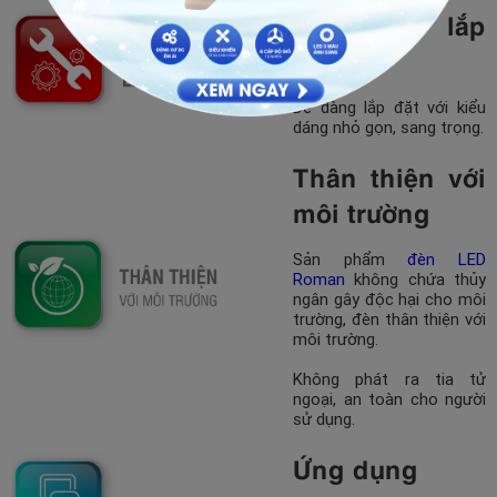
Dễ dàng lắp
đặt
Dễ dàng lắp đặt với kiểu
dáng nhỏ gọn, sang trọng.
Thân thiện với
môi trường
Sản phẩm
đèn LED
Roman
không chứa thủy
ngân gây độc hại cho môi
trường, đèn thân thiện với
môi trường.
Không phát ra tia tử
ngoại, an toàn cho người
sử dụng.
Ứng dụng