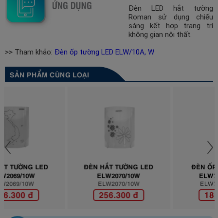
Đèn LED hắt tường
Roman sử dụng chiếu
sáng kết hợp trang trí
không gian nội thất.
>> Tham khảo:
Đèn ốp tường LED ELW/10A, W
SẢN PHẨM CÙNG LOẠI
ĐÈN HẮT TƯỜNG LED
ĐÈN ỐP TƯỜNG LED
ELW2070/10W
ELW7046/10A,W
ELW2070/10W
ELW7046/10A,W
256.300 đ
181.500 đ