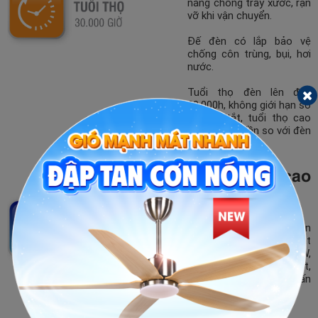
năng chống trầy xước, rạn
vỡ khi vận chuyển.
Đế đèn có lắp bảo vệ
chống côn trùng, bụi, hơi
nước.
Tuổi thọ đèn lên đến
30.000h, không giới hạn số
lần bật/tắt, tuổi thọ cao
gấp 2 đến 3 lần so với đèn
thông thường.
Chip LED cao
cấp
Đèn sử dụng chip LED Hàn
Quốc cho hiệu suất phát
quang cao ≥95 Lm/W,
chất lượng ánh sáng tốt,
cho ra hệ số trả màu ấn
tượng (CRI > 80).