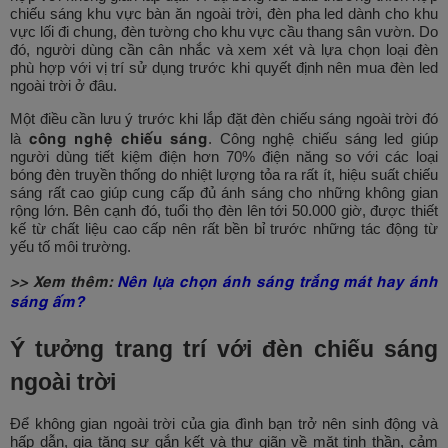
chiếu sáng khu vực bàn ăn ngoài trời, đèn pha led dành cho khu
vực lối đi chung, đèn tường cho khu vực cầu thang sân vườn. Do
đó, người dùng cần cân nhắc và xem xét và lựa chọn loại đèn
phù hợp với vị trí sử dụng trước khi quyết định nên mua đèn led
ngoài trời ở đâu.
Một điều cần lưu ý trước khi lắp đặt đèn chiếu sáng ngoài trời đó
công nghệ chiếu sáng
là
. Công nghệ chiếu sáng led giúp
người dùng tiết kiệm điện hơn 70% điện năng so với các loại
bóng đèn truyền thống do nhiệt lượng tỏa ra rất ít, hiệu suất chiếu
sáng rất cao giúp cung cấp đủ ánh sáng cho những không gian
rộng lớn. Bên cạnh đó, tuổi thọ đèn lên tới 50.000 giờ, được thiết
kế từ chất liệu cao cấp nên rất bền bỉ trước những tác động từ
yếu tố môi trường.
>> Xem thêm:
Nên lựa chọn ánh sáng trắng mát hay ánh
sáng ấm?
Ý tưởng trang trí với đèn chiếu sáng
ngoài trời
Để không gian ngoài trời của gia đình bạn trở nên sinh động và
hấp dẫn, gia tăng sự gắn kết và thư giãn về mặt tinh thần, cảm