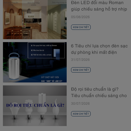
Đèn LED đổi màu Roman
giúp chiếu sáng hỗ trợ nhịp
sinh học
05/08/2026
XEM CHI TIẾT
6 Tiêu chí lựa chọn đèn sạc
dự phòng khi mất điện
31/07/2026
XEM CHI TIẾT
Độ rọi tiêu chuẩn là gì?
Tiêu chuẩn chiếu sáng cho
từng không gian
30/07/2026
XEM CHI TIẾT