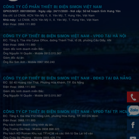
CÔNG TY CỔ PHẦN THIẾT BỊ ĐIỆN SIMON VIỆT NAM
GPKD/MST: 0901090369 - Ngày cấp: 24/11/2020 - Nơi cấp: Sở kế hoạch tỉnh Hưng Yên
Địa chỉ: Lô CN06, KCN Yên Mỹ II, X. Yên Mỹ, T. Hưng Yên, Việt Nam
Nhà máy:
Lô CN06, KCN Yên Mỹ II, X. Yên Mỹ, T. Hưng Yên, Việt Nam
Điện thoại: 0968.111.900
CÔNG TY CP THIẾT BỊ ĐIỆN SIMON VIỆT NAM - VPĐD TẠI HÀ NỘI
ĐC: Tầng 5, Tòa nhà Cplus Office, đường Thành Thái, tổ 28, phường Cầu Giấy, HN
Điện thoại: 0968.111.900
Giám đốc kinh doanh miền Bắc:
Ông Nguyễn Vi Quyền - Mobile 0913.015.567
Giám đốc dự án:
Ông Bùi Sơn Anh - Mobile 0967.950.240
CÔNG TY CP THIẾT BỊ ĐIỆN SIMON VIỆT NAM - ĐĐKD TẠI ĐÀ NẴNG
ĐC: Số 40 Hoàng Văn Thái, Phường Hòa Khánh, TP. Đà Nẵng
Điện thoại: 0968.111.900
Giám đốc kinh doanh miền Bắc:
Ông Nguyễn Vi Quyền - Mobile 0913.015.567
CÔNG TY CP THIẾT BỊ ĐIỆN SIMON VIỆT NAM - VPĐD TẠI TP. HCM
ĐC: Tầng 4, tòa nhà Y12 Hồng Lĩnh, phường Hòa Hưng, TP. Hồ Chí Minh
Điện thoại: 0968.111.900
Phụ trách kinh doanh công trình dự án:
Ông Trương Gia Hoà - Mobile 0908 898 223
Phụ trách KD Roman Khu vực TP.HCM và các tỉnh từ Gia Lai trở vào
Ông Châu Bá Phương - Mobile 0905.426.774