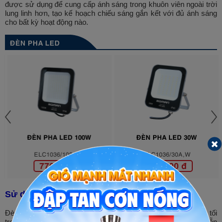
được sử dụng để cung cấp ánh sáng trong khuôn viên ngoài trời
lung linh hơn, tạo kế hoạch chiếu sáng gắn kết với đủ ánh sáng
cho bất kỳ hoạt động nào.
ĐÈN PHA LED
ĐÈN PHA LED 100W
ĐÈN PHA LED 30W
ELC1036/100A,W
ELC1036/30A,W
770.000 đ
313.500 đ
Sử dụng đèn led dây
Đèn led dây trang trí trên cây có thể biến những khu vực, góc tối
trong sân và khu vườn của bạn trở nên lung linh, hấp dẫn và sẵn