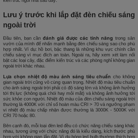
kiến trúc ngôi nhà sau đây:
Lưu ý trước khi lắp đặt đèn chiếu sáng
ngoài trời
đánh giá được các tính năng
Đầu tiên, bạn cần
trong sân
vườn của mình để nhấn mạnh bằng đèn chiếu sáng sao cho phù
hợp nhất. Ví dụ: hồ bơi, bậc thang là những khu vực chính cần
chiếu sáng vì mục đích an toàn. Ngoài ra, hãy xem xét làm nổi
bật các loại cây, đặc điểm kiến ​​trúc và các phòng nghỉ không gian
ngoài trời khác nhau.
Lựa chọn nhiệt độ màu ánh sáng tiêu chuẩn
cho không
gian ngoài trời cũng vô cùng quan trọng. Nhiệt độ màu tiêu chuẩn
cho ánh sáng ngoài trời phải có độ sáng lớn và không ảnh hưởng
tới thị lực (không quá chói hay mỏi mắt) và không ảnh hưởng tới
sức khỏe con người. Nhiệt độ màu của đèn chiếu sáng ngoài trời
thường là 4000K với chỉ số hoàn màu CRI > 70 và ngưỡng phạm
vi nhiệt độ màu chấp nhận được thường là 3000K - 5000K với
CRI 70 hoặc 80.
Bên cạnh đó, mỗi loại đèn led đều có chức năng chiếu sáng khác
nhau, tương ứng với chức năng đó là kiểu dáng, kích thước phù
hợp với không gian lắp đặt. Ví dụ bóng led bulb thường thích hợp