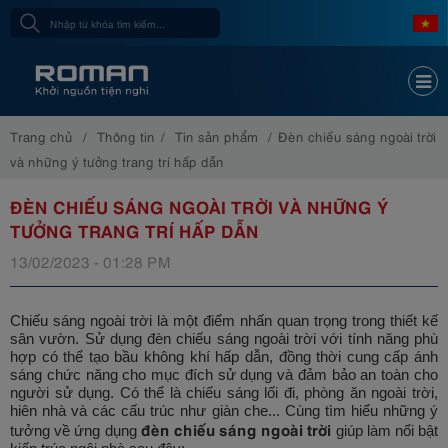
Trang chủ
Thông tin
Tin sản phẩm
Đèn chiếu sáng ngoài trời
và những ý tưởng trang trí hấp dẫn
ĐÈN CHIẾU SÁNG NGOÀI TRỜI VÀ NHỮNG Ý
TƯỞNG TRANG TRÍ HẤP DẪN
13/02/2023 - 01:28 PM
Chiếu sáng ngoài trời là một điểm nhấn quan trọng trong thiết kế
sân vườn. Sử dụng đèn chiếu sáng ngoài trời với tính năng phù
hợp có thể tạo bầu không khí hấp dẫn, đồng thời cung cấp ánh
sáng chức năng cho mục đích sử dụng và đảm bảo an toàn cho
người sử dụng. Có thể là chiếu sáng lối đi, phòng ăn ngoài trời,
hiên nhà và các cấu trúc như giàn che... Cùng tìm hiểu những ý
đèn chiếu sáng ngoài trời
tưởng về ứng dụng
giúp làm nổi bật