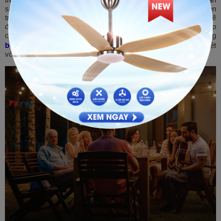
sàng để dùng những bữa tiệc ngoài trời vui vẻ. Cách treo dây đèn
trang trí ngoài trời cho các vật dụng như bàn, ghế, xích đu… sẽ
đem lại những dải ánh sáng màu vàng lấp lánh, thêm phần ấm áp
cho không gian sân vườn nhà bạn vào mỗi buổi tối. Sử dụng
bóng đèn bulb tròn
ánh sáng vàng ấm sẽ là sự lựa chọn tuyệt
vời trong trường hợp này.