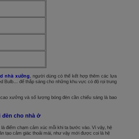
ed nhà xưởng
, người dùng có thể kết hợp thêm các lựa
ed Bulb… để thắp sáng cho những khu vực có độ rọi trung
u cao xưởng và số lượng bóng đèn cần chiếu sáng là bao
ại đèn cho nhà ở
 là điểm chạm cảm xúc mỗi khi ta bước vào. Vì vậy, hệ
n tạo cảm giác thoải mái, như vậy mới được coi là hệ