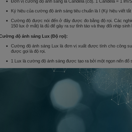
Đơn vị cường độ ánh sáng là Candela (cd). 1 Candela = 1 lm/S
Ký hiệu của cường độ ánh sáng tiêu chuẩn là I (Ký hiệu viết tắt
Cường độ được nói đến ở đây được đo bằng độ rọi. Các nghi
150 lux ở mắt) là đủ để gây ra sự tỉnh táo và thay đổi nhịp sinh
Cường độ ánh sáng Lux (Độ rọi):
Cường độ ánh sáng Lux là đơn vị xuất được tính cho công suấ
được gọi là độ rọi.
1 Lux là cường độ ánh sáng được tạo ra bởi một ngọn nến đổ