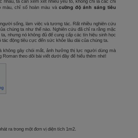
 nhau, ta cần xem xét nhiều yếu tố, không chỉ là các chỉ
cường độ ánh sáng tiêu
độ màu, chỉ số hoàn màu và
gười sống, làm việc và tương tác. Rất nhiều nghiên cứu
ủa chúng ta như thế nào. Nghiên cứu đã chỉ ra rằng mặc
 ta, nhưng nó không đủ để cung cấp các tín hiệu sinh học
 tác động tiêu cực đến sức khỏe lâu dài của chúng ta.
và không gây chói mắt, ảnh hưởng thị lực người dùng mà
g Roman theo dõi bài viết dưới đây để hiểu thêm nhé!
ng
át ra trong một đơn vị diện tích 1m2.