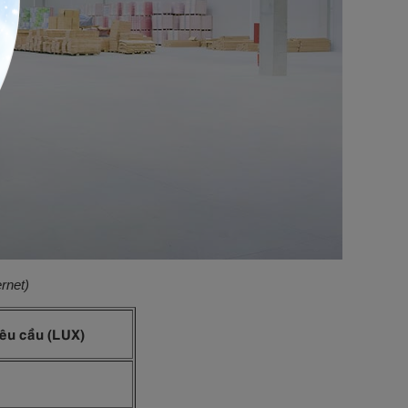
rnet)
yêu cầu (LUX)