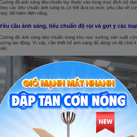
Cường độ ánh sáng tiêu chuẩn tùy thuộc vào từng mục đích sử dụn
theo các tiêu chuẩn ánh sáng ta có thể đưa ra mức yêu cầu về cư
hợp, tiết kiệm điện năng.
Yêu cầu ánh sáng, tiêu chuẩn độ rọi và gợi ý các lo
Cường độ ánh sáng tiêu chuẩn trong khu vực xưởng sản xuất cũng 
lượng lao động. Vì vậy, cần thiết kế ánh sáng đủ dùng và độ chói 
việc.