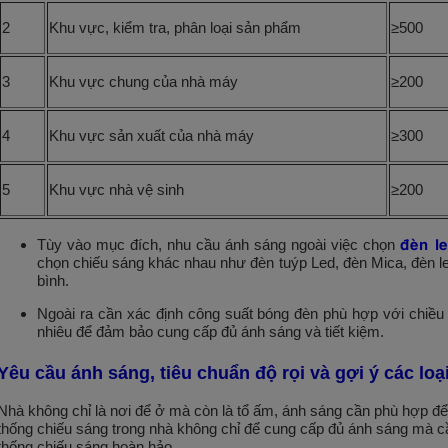
2
Khu vực, kiểm tra, phân loại sản phẩm
≥500
3
Khu vực chung của nhà máy
≥200
4
Khu vực sản xuất của nhà máy
≥300
5
Khu vực nhà vệ sinh
≥200
đèn l
Tùy vào mục đích, nhu cầu ánh sáng ngoài việc chọn
chọn chiếu sáng khác nhau như đèn tuýp Led, đèn Mica, đèn l
bình.
Ngoài ra cần xác định công suất bóng đèn phù hợp với chiề
nhiêu để đảm bảo cung cấp đủ ánh sáng và tiết kiệm.
Yêu cầu ánh sáng, tiêu chuẩn độ rọi và gợi ý các lo
Nhà không chỉ là nơi để ở mà còn là tổ ấm, ánh sáng cần phù hợp để
thống chiếu sáng trong nhà không chỉ để cung cấp đủ ánh sáng mà cầ
thống chiếu sáng hoàn hảo.