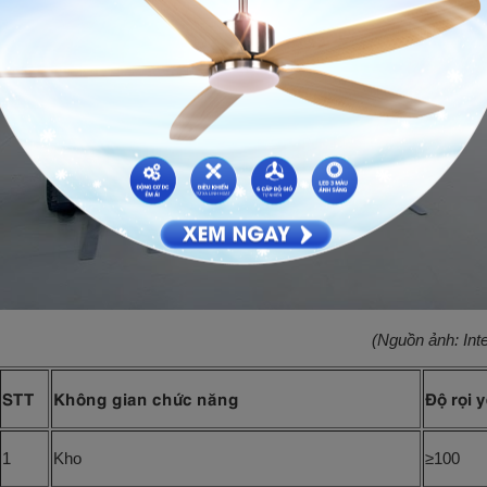
(Nguồn ảnh: Inte
STT
Không gian chức năng
Độ rọi 
1
Kho
≥100