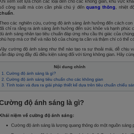
Khi xem xét lựa chọn các loại đèn cho các không gian, khu vực khác
quang thông
số công suất mà còn cần phải chú ý đến
, nhiệt 
chuẩn
.
Theo các nghiên cứu, cường độ ánh sáng ảnh hưởng đến cách con n
đã chỉ ra rằng ra ánh sáng ảnh hưởng đến sức khỏe và hạnh phúc c
dù ánh sáng nhân tạo tiêu chuẩn đáp ứng nhu cầu thị giác của chúng
phù hợp mà cơ thể và não bộ của chúng ta cần và thậm chí có thể có
Vậy cường độ ánh sáng như thế nào tạo ra sự thoải mái, dễ chịu 
vẫn đáp ứng đầy đủ điều kiện sáng đối với từng không gian. Hãy cùn
Nội dung chính
1. Cường độ ánh sáng là gì?
2. Cường độ ánh sáng tiêu chuẩn cho các không gian
3. Tính toán và đưa ra giải pháp thiết kế dựa trên tiêu chuẩn chiếu sá
Cường độ ánh sáng là gì?
Khái niệm về cường độ ánh sáng:
Cường độ ánh sáng là lượng quang thông do một nguồn sáng ph