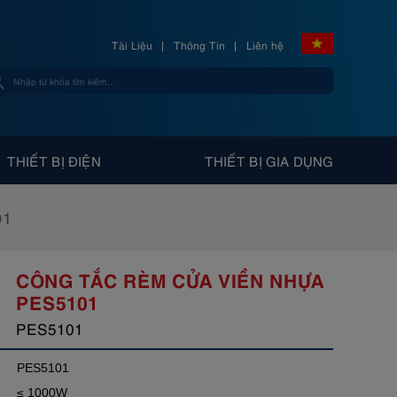
Tài Liệu
Thông Tin
Liên hệ
THIẾT BỊ ĐIỆN
THIẾT BỊ GIA DỤNG
01
CÔNG TẮC RÈM CỬA VIỀN NHỰA
PES5101
PES5101
PES5101
≤ 1000W