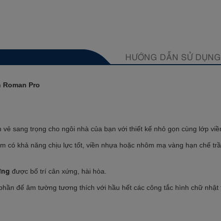
HƯỚNG DẪN SỬ DỤNG
nh Roman Pro
 vẻ sang trọng cho ngôi nhà của bạn với thiết kế nhỏ gọn cùng lớp viền
có khả năng chịu lực tốt, viền nhựa hoặc nhôm mạ vàng hạn chế trầy 
ừng
được bố trí cân xứng, hài hòa.
hần đế âm tường tương thích với hầu hết các công tắc hình chữ nhật 