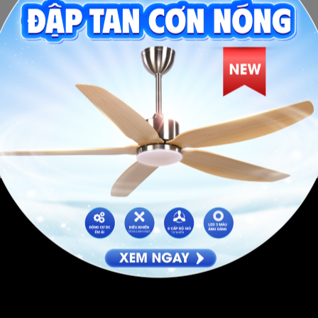
ng tắc.
o: