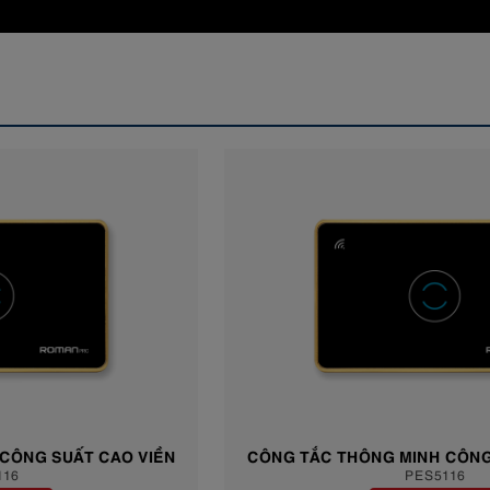
CÔNG TẮC THÔNG MINH CÔNG SUẤT CAO VIỀN
PES5116
NHỰA