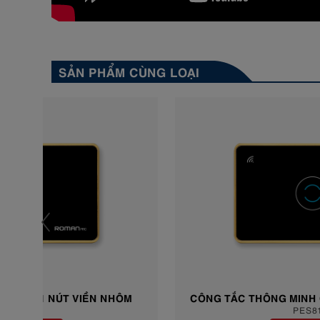
SẢN PHẨM CÙNG LOẠI
ÔM
CÔNG TẮC THÔNG MINH CÔNG SUẤT CAO VIỀN
PES8116
NHÔM