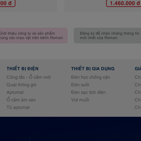
1.460.000 đ
Giới thiệu công ty và sản phẩm
Đăng ký để nhận những thông tin
cùng các mẹo vặt trên kênh Roman
mới nhất của Roman
THIẾT BỊ ĐIỆN
THIẾT BỊ GIA DỤNG
GI
Công tắc - Ổ cắm mới
Đèn học chống cận
Ch
Quạt thông gió
Đèn sưởi
Ch
Aptomat
Đèn sạc tích điện
Ch
Ổ cắm âm sàn
Vợt muỗi
Ch
Tủ aptomat
Ch