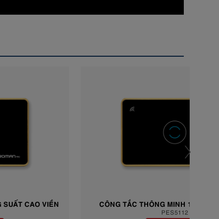
CÔNG TẮC THÔNG MINH 1 NÚT VIỀN NHỰA
C
PES5112