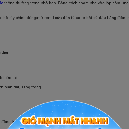
ắc
thông thường trong nhà bạn. Bằng cách chạm nhẹ vào lớp cảm ứng 
 thể tùy chỉnh đóng/mở remd cửa đèn từ xa, ở bất cứ đâu bằng điện t
 điện.
 hiện tại.
h hiện đại, sang trọng.
 đồng trên công tắc.