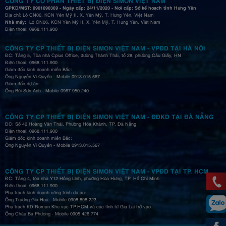
CÔNG TY CỔ PHẦN THIẾT BỊ ĐIỆN SIMON VIỆT NAM
GPKD/MST: 0901090369 - Ngày cấp: 24/11/2020 - Nơi cấp: Sở kế hoạch tỉnh Hưng Yên
Địa chỉ: Lô CN06, KCN Yên Mỹ II, X. Yên Mỹ, T. Hưng Yên, Việt Nam
Nhà máy:
Lô CN06, KCN Yên Mỹ II, X. Yên Mỹ, T. Hưng Yên, Việt Nam
Điện thoại: 0968.111.900
CÔNG TY CP THIẾT BỊ ĐIỆN SIMON VIỆT NAM - VPĐD TẠI HÀ NỘI
ĐC: Tầng 5, Tòa nhà Cplus Office, đường Thành Thái, tổ 28, phường Cầu Giấy, HN
Điện thoại: 0968.111.900
Giám đốc kinh doanh miền Bắc:
Ông Nguyễn Vi Quyền - Mobile 0913.015.567
Giám đốc dự án:
Ông Bùi Sơn Anh - Mobile 0967.950.240
CÔNG TY CP THIẾT BỊ ĐIỆN SIMON VIỆT NAM - ĐĐKD TẠI ĐÀ NẴNG
ĐC: Số 40 Hoàng Văn Thái, Phường Hòa Khánh, TP. Đà Nẵng
Điện thoại: 0968.111.900
Giám đốc kinh doanh miền Bắc:
Ông Nguyễn Vi Quyền - Mobile 0913.015.567
CÔNG TY CP THIẾT BỊ ĐIỆN SIMON VIỆT NAM - VPĐD TẠI TP. HCM
ĐC: Tầng 4, tòa nhà Y12 Hồng Lĩnh, phường Hòa Hưng, TP. Hồ Chí Minh
Điện thoại: 0968.111.900
Phụ trách kinh doanh công trình dự án:
Ông Trương Gia Hoà - Mobile 0908 898 223
Phụ trách KD Roman Khu vực TP.HCM và các tỉnh từ Gia Lai trở vào
Ông Châu Bá Phương - Mobile 0905.426.774