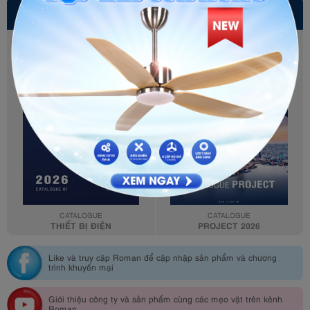
DOWNLOAD CATALOGUE
CATALOGUE
CATALOGUE
THIẾT BỊ ĐIỆN
PROJECT 2026
Like và truy cập Roman để cập nhập sản phẩm và chương
trình khuyến mại
Giới thiệu công ty và sản phẩm cùng các mẹo vặt trên kênh
Roman