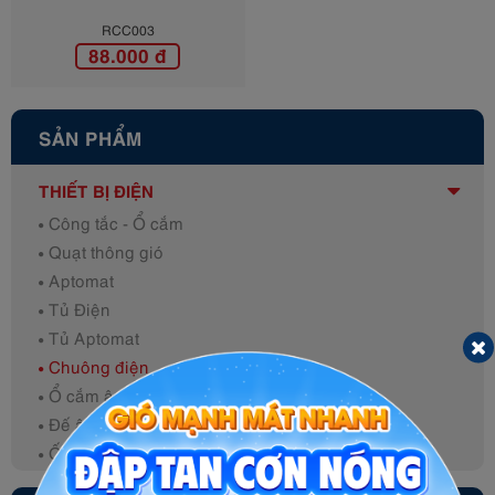
RCC003
88.000 đ
SẢN PHẨM
THIẾT BỊ ĐIỆN
Công tắc - Ổ cắm
Quạt thông gió
Aptomat
Tủ Điện
Tủ Aptomat
Chuông điện
Ổ cắm âm sàn
Đế âm - Đế nổi
Ống luồn PVC