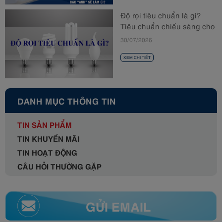
Độ rọi tiêu chuẩn là gì?
Tiêu chuẩn chiếu sáng cho
từng không gian
30/07/2026
XEM CHI TIẾT
DANH MỤC THÔNG TIN
TIN SẢN PHẨM
TIN KHUYẾN MÃI
TIN HOẠT ĐỘNG
CÂU HỎI THƯỜNG GẶP
GỬI EMAIL