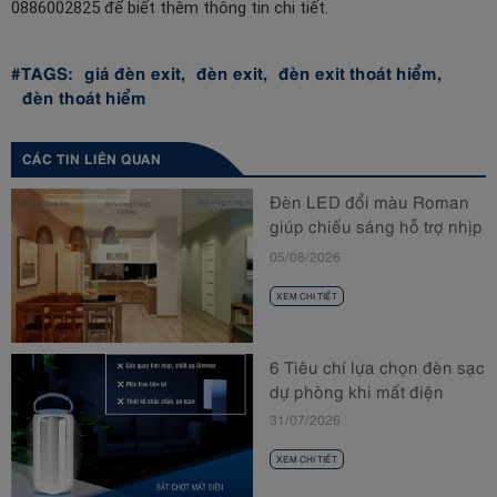
0886002825 để biết thêm thông tin chi tiết.
#TAGS:
giá đèn exit,
đèn exit,
đèn exit thoát hiểm,
đèn thoát hiểm
CÁC TIN LIÊN QUAN
Đèn LED đổi màu Roman
giúp chiếu sáng hỗ trợ nhịp
sinh học
05/08/2026
XEM CHI TIẾT
6 Tiêu chí lựa chọn đèn sạc
dự phòng khi mất điện
31/07/2026
XEM CHI TIẾT