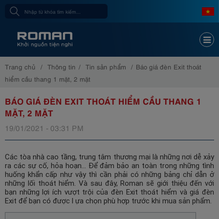
Trang chủ
Thông tin
Tin sản phẩm
Báo giá đèn Exit thoát
hiểm cầu thang 1 mặt, 2 mặt
BÁO GIÁ ĐÈN EXIT THOÁT HIỂM CẦU THANG 1
MẶT, 2 MẶT
19/01/2021 - 03:31 PM
Các tòa nhà cao tầng, trung tâm thương mại là những nơi dễ xảy
ra các sự cố, hỏa hoạn... Để đảm bảo an toàn trong những tình
huống khẩn cấp như vậy thì cần phải có những bảng chỉ dẫn ở
những lối thoát hiểm. Và sau đây, Roman sẽ giới thiệu đến với
bạn những lợi ích vượt trội của đèn Exit thoát hiểm và giá đèn
Exit để bạn có được l ựa chọn phù hợp trước khi mua sản phẩm.