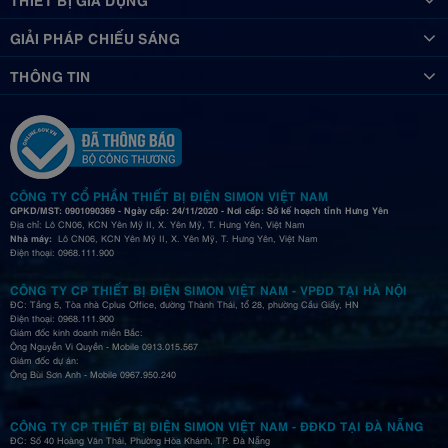
GIẢI PHÁP CHIẾU SÁNG
THÔNG TIN
CÔNG TY CỔ PHẦN THIẾT BỊ ĐIỆN SIMON VIỆT NAM
GPKD/MST: 0901090369 - Ngày cấp: 24/11/2020 - Nơi cấp: Sở kế hoạch tỉnh Hưng Yên
Địa chỉ: Lô CN06, KCN Yên Mỹ II, X. Yên Mỹ, T. Hưng Yên, Việt Nam
Nhà máy:
Lô CN06, KCN Yên Mỹ II, X. Yên Mỹ, T. Hưng Yên, Việt Nam
Điện thoại: 0968.111.900
CÔNG TY CP THIẾT BỊ ĐIỆN SIMON VIỆT NAM - VPĐD TẠI HÀ NỘI
ĐC: Tầng 5, Tòa nhà Cplus Office, đường Thành Thái, tổ 28, phường Cầu Giấy, HN
Điện thoại: 0968.111.900
Giám đốc kinh doanh miền Bắc:
Ông Nguyễn Vi Quyền - Mobile 0913.015.567
Giám đốc dự án:
Ông Bùi Sơn Anh - Mobile 0967.950.240
CÔNG TY CP THIẾT BỊ ĐIỆN SIMON VIỆT NAM - ĐĐKD TẠI ĐÀ NẴNG
ĐC: Số 40 Hoàng Văn Thái, Phường Hòa Khánh, TP. Đà Nẵng