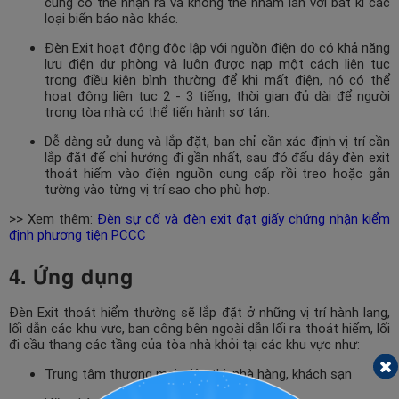
cũng có thể nhận ra và không thể nhầm lẫn với bất kì các
loại biển báo nào khác.
Đèn Exit hoạt động độc lập với nguồn điện do có khả năng
lưu điện dự phòng và luôn được nạp một cách liên tục
trong điều kiện bình thường để khi mất điện, nó có thể
hoạt động liên tục 2 - 3 tiếng, thời gian đủ dài để người
trong tòa nhà có thể tiến hành sơ tán.
Dễ dàng sử dụng và lắp đặt, bạn chỉ cần xác định vị trí cần
lắp đặt để chỉ hướng đi gần nhất, sau đó đấu dây đèn exit
thoát hiểm vào điện nguồn cung cấp rồi treo hoặc gắn
tường vào từng vị trí sao cho phù hợp.
>> Xem thêm:
Đèn sự cố và đèn exit đạt giấy chứng nhận kiểm
định phương tiện PCCC
4. Ứng dụng
Đèn Exit thoát hiểm thường sẽ lắp đặt ở những vị trí hành lang,
lối dẫn các khu vực, ban công bên ngoài dẫn lối ra thoát hiểm, lối
đi cầu thang các tầng của tòa nhà khỏi tại các khu vực như:
Trung tâm thương mại, siêu thị, nhà hàng, khách sạn