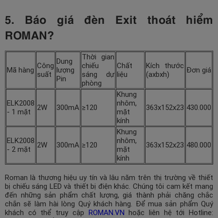
5. Báo giá đèn Exit thoát hiểm
ROMAN?
Thời gian
Dung
Công
chiếu
Chất
Kích thước
Mã hàng
lượng
Đơn giá
suất
sáng dự
liệu
(axbxh)
Pin
phòng
Khung
ELK2008
nhôm,
2W
300mA
≥120
363x152x23
430.000
- 1 mặt
mặt
kính
Khung
ELK2008
nhôm,
2W
300mA
≥120
363x152x23
480.000
- 2 mặt
mặt
kính
Roman là thương hiệu uy tín và lâu năm trên thị trường về thiết
bị chiếu sáng LED và thiết bị điện khác. Chúng tôi cam kết mang
đến những sản phẩm chất lượng, giá thành phải chăng chắc
chắn sẽ làm hài lòng Quý khách hàng. Để mua sản phẩm Quý
khách có thể truy cập
ROMAN.VN
hoặc liên hệ tới Hotline: