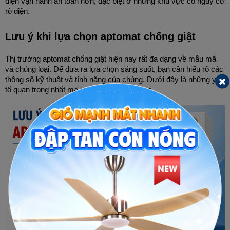
điện vận hành an toàn hơn, đặc biệt ở những khu vực có nguy cơ 
rò điện.
Lưu ý khi lựa chọn aptomat chống giật
Thị trường aptomat chống giật hiện nay rất đa dạng về mẫu mã 
và chủng loại. Để đưa ra lựa chọn sáng suốt, bạn cần hiểu rõ các 
thông số kỹ thuật và tính năng của chúng. Dưới đây là những yếu 
tố quan trọng nhất mà bạn không thể bỏ qua.