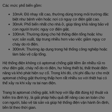
Các mức phổ biến gồm:
10mA: Độ nhạy rất cao, thường dùng trong môi trường đặc 
biệt như bệnh viện hoặc nơi có nguy cơ điện giật cao.
30mA: Phổ biến nhất cho nhà ở, giúp tăng khả năng bảo vệ 
con người trước nguy cơ điện giật.
100mA: Thường dùng cho hệ thống điện tổng hoặc khu 
vực sản xuất, tập trung nhiều hơn vào việc giảm nguy cơ 
cháy do rò điện.
300mA: Thường áp dụng trong hệ thống công nghiệp hoặc 
làm bảo vệ cấp tổng.
Hệ thống điện không có aptomat chống giật tiềm ẩn nhiều rủi ro 
như điện giật, cháy nổ do rò điện, hư hỏng thiết bị, thất thoát điện 
năng và khó phát hiện sự cố. Trong khi đó, chi phí đầu tư cho một 
aptomat chống giật thường thấp hơn rất nhiều so với thiệt hại có 
thể xảy ra khi xảy ra tai nạn điện.
Trang bị aptomat chống giật, kết hợp với lắp đặt đúng kỹ thuật và 
kiểm tra định kỳ, là giải pháp hiệu quả để nâng cao an toàn cho 
con người, bảo vệ tài sản và giúp hệ thống điện vận hành ổn định, 
bền bỉ theo thời gian.