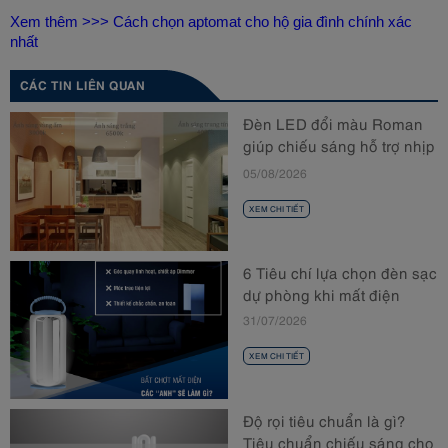
Xem thêm >>> 
Cách chọn aptomat cho hộ gia đình chính xác 
nhất
CÁC TIN LIÊN QUAN
Đèn LED đổi màu Roman
giúp chiếu sáng hỗ trợ nhịp
sinh học
05/08/2026
XEM CHI TIẾT
6 Tiêu chí lựa chọn đèn sạc
dự phòng khi mất điện
31/07/2026
XEM CHI TIẾT
Độ rọi tiêu chuẩn là gì?
Tiêu chuẩn chiếu sáng cho