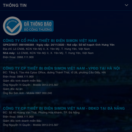
THÔNG TIN
CÔNG TY CỔ PHẦN THIẾT BỊ ĐIỆN SIMON VIỆT NAM
GPKD/MST: 0901090369 - Ngày cấp: 24/11/2020 - Nơi cấp: Sở kế hoạch tỉnh Hưng Yên
Địa chỉ: Lô CN06, KCN Yên Mỹ II, X. Yên Mỹ, T. Hưng Yên, Việt Nam
Nhà máy:
Lô CN06, KCN Yên Mỹ II, X. Yên Mỹ, T. Hưng Yên, Việt Nam
Điện thoại: 0968.111.900
CÔNG TY CP THIẾT BỊ ĐIỆN SIMON VIỆT NAM - VPĐD TẠI HÀ NỘI
ĐC: Tầng 5, Tòa nhà Cplus Office, đường Thành Thái, tổ 28, phường Cầu Giấy, HN
Điện thoại: 0968.111.900
Giám đốc kinh doanh miền Bắc:
Ông Nguyễn Vi Quyền - Mobile 0913.015.567
Giám đốc dự án:
Ông Bùi Sơn Anh - Mobile 0967.950.240
CÔNG TY CP THIẾT BỊ ĐIỆN SIMON VIỆT NAM - ĐĐKD TẠI ĐÀ NẴNG
ĐC: Số 40 Hoàng Văn Thái, Phường Hòa Khánh, TP. Đà Nẵng
Điện thoại: 0968.111.900
Giám đốc kinh doanh miền Bắc:
Ông Nguyễn Vi Quyền - Mobile 0913.015.567