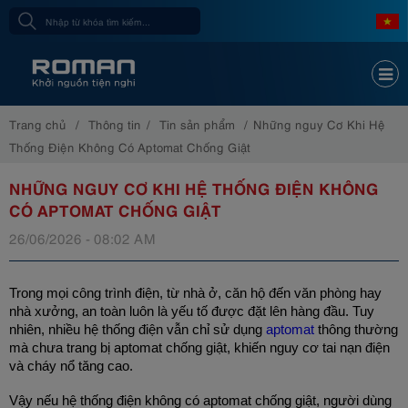
Trang chủ
Thông tin
Tin sản phẩm
Những nguy Cơ Khi Hệ
Thống Điện Không Có Aptomat Chống Giật
NHỮNG NGUY CƠ KHI HỆ THỐNG ĐIỆN KHÔNG
CÓ APTOMAT CHỐNG GIẬT
26/06/2026 - 08:02 AM
Trong mọi công trình điện, từ nhà ở, căn hộ đến văn phòng hay 
nhà xưởng, an toàn luôn là yếu tố được đặt lên hàng đầu. Tuy 
nhiên, nhiều hệ thống điện vẫn chỉ sử dụng 
aptomat
 thông thường 
mà chưa trang bị aptomat chống giật, khiến nguy cơ tai nạn điện 
và cháy nổ tăng cao.
Vậy nếu hệ thống điện không có aptomat chống giật, người dùng 