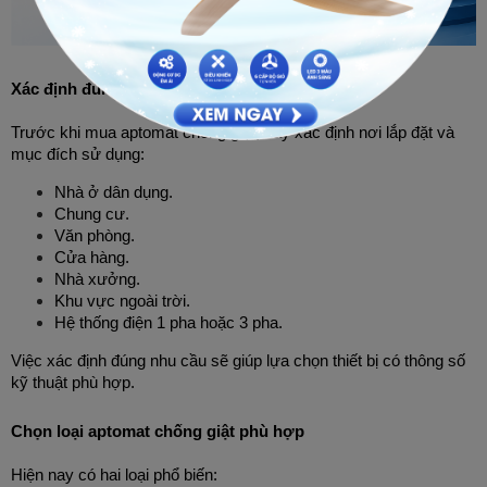
Xác định đúng nhu cầu sử dụng
Trước khi mua aptomat chống giật, hãy xác định nơi lắp đặt và 
mục đích sử dụng:
Nhà ở dân dụng.
Chung cư.
Văn phòng.
Cửa hàng.
Nhà xưởng.
Khu vực ngoài trời.
Hệ thống điện 1 pha hoặc 3 pha.
Việc xác định đúng nhu cầu sẽ giúp lựa chọn thiết bị có thông số 
kỹ thuật phù hợp.
Chọn loại aptomat chống giật phù hợp
Hiện nay có hai loại phổ biến: