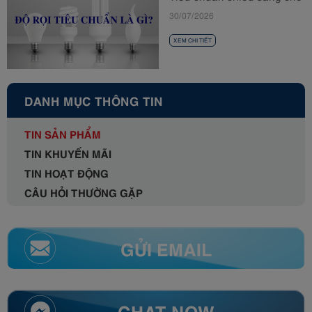
từng không gian
30/07/2026
XEM CHI TIẾT
DANH MỤC THÔNG TIN
TIN SẢN PHẨM
TIN KHUYẾN MÃI
TIN HOẠT ĐỘNG
CÂU HỎI THƯỜNG GẶP
GỬI EMAIL
CHAT NOW