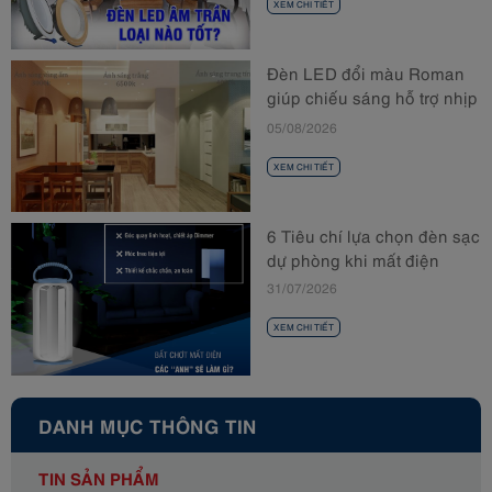
XEM CHI TIẾT
Đèn LED đổi màu Roman
giúp chiếu sáng hỗ trợ nhịp
sinh học
05/08/2026
XEM CHI TIẾT
6 Tiêu chí lựa chọn đèn sạc
dự phòng khi mất điện
31/07/2026
XEM CHI TIẾT
DANH MỤC THÔNG TIN
TIN SẢN PHẨM