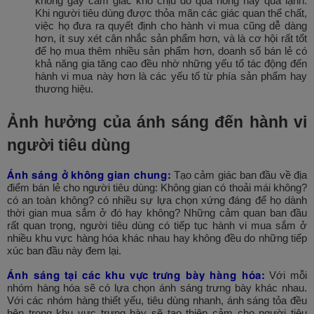
không gây cảm giác khó chịu do quá nóng hay quá lạnh.
Khi người tiêu dùng được thỏa mãn các giác quan thể chất,
việc họ đưa ra quyết định cho hành vi mua cũng dễ dàng
hơn, ít suy xét cân nhắc sản phẩm hơn, và là cơ hội rất tốt
để họ mua thêm nhiều sản phẩm hơn, doanh số bán lẻ có
khả năng gia tăng cao đều nhờ những yếu tố tác động đến
hành vi mua này hơn là các yếu tố từ phía sản phẩm hay
thương hiệu.
Ảnh hưởng của ánh sáng đến hành vi
người tiêu dùng
Ánh sáng ở không gian chung:
Tạo cảm giác ban đầu về địa
điểm bán lẻ cho người tiêu dùng: Không gian có thoải mái không?
có an toàn không? có nhiều sự lựa chọn xứng đáng để họ dành
thời gian mua sắm ở đó hay không? Những cảm quan ban đầu
rất quan trọng, người tiêu dùng có tiếp tục hành vi mua sắm ở
nhiều khu vực hàng hóa khác nhau hay không đều do những tiếp
xúc ban đầu này đem lại.
Ánh sáng tại các khu vực trưng bày hàng hóa:
Với mỗi
nhóm hàng hóa sẽ có lựa chọn ánh sáng trưng bày khác nhau.
Với các nhóm hàng thiết yếu, tiêu dùng nhanh, ánh sáng tỏa đều
bên trong khu vực trưng bày sẽ tạo thiện cảm cho người tiêu