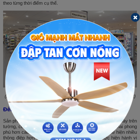
theo từng thời điểm cụ thể.
(Hình ảnh đèn downlight cho siêu thị bán lẻ. Nguồn ảnh: Internet)
Đèn hắt tường
Sản phẩm giúp tạo điểm nhấn và gia tăng khu vực trưng bày trên
tường, có thể tận dụng các mảng tường lớn để triển khai phong
phú hơn các phong cách trưng bày theo chủ đề và thể hiện nhiều
thông điệp hơn nhằm lôi kéo người tiêu dùng thực hiện hành vi