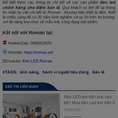
đèn led
Để biết thêm các thông tin chi tiết về các sản phẩm
chính hãng cho điểm bán lẻ
,
Quý khách có thể để lại thông
tin nhận tư vấn chi tiết từ Roman - thương hiệu thiết bị điện, thiết
bị chiếu sáng đã có 20 năm kinh nghiệm và uy tín trên thị trường,
với đa dạng lựa chọn về mẫu mã, công dụng sản phẩm.
Kết nối với Roman tại:
Hotline/Zalo: 0886002825
Website:
https://roman.vn/
🎞️Youtube:
Đèn LED Roman
#TAGS:
ánh sáng,
hành vi người tiêu dùng,
bán lẻ
CÁC TIN LIÊN QUAN
Đèn LED âm trần loại nào
tốt? Mua đèn Led âm trần ở
đâu?
06/08/2026