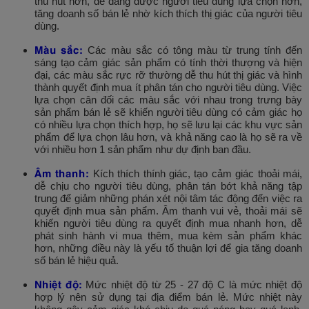
thu hút hơn, dễ dàng được người tiêu dùng lựa chọn hơn,
tăng doanh số bán lẻ nhờ kích thích thị giác của người tiêu
dùng.
Màu sắc:
Các màu sắc có tông màu từ trung tính đến
sáng tạo cảm giác sản phẩm có tính thời thượng và hiện
đại, các màu sắc rực rỡ thường dễ thu hút thị giác và hình
thành quyết định mua ít phân tán cho người tiêu dùng. Việc
lựa chọn cân đối các màu sắc với nhau trong trưng bày
sản phẩm bán lẻ sẽ khiến người tiêu dùng có cảm giác họ
có nhiều lựa chọn thích hợp, họ sẽ lưu lại các khu vực sản
phẩm để lựa chọn lâu hơn, và khả năng cao là họ sẽ ra về
với nhiều hơn 1 sản phẩm như dự định ban đầu.
Âm thanh:
Kích thích thính giác, tạo cảm giác thoải mái,
dễ chịu cho người tiêu dùng, phân tán bớt khả năng tập
trung để giảm những phán xét nội tâm tác động đến việc ra
quyết định mua sản phẩm. Âm thanh vui vẻ, thoải mái sẽ
khiến người tiêu dùng ra quyết định mua nhanh hơn, dễ
phát sinh hành vi mua thêm, mua kèm sản phẩm khác
hơn, những điều này là yếu tố thuận lợi để gia tăng doanh
số bán lẻ hiệu quả.
Nhiệt độ:
Mức nhiệt độ từ 25 - 27 độ C là mức nhiệt độ
hợp lý nên sử dụng tại địa điểm bán lẻ. Mức nhiệt này