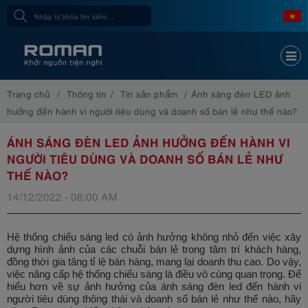
Trang chủ
Thông tin
Tin sản phẩm
Ánh sáng đèn LED ảnh
hưởng đến hành vi người tiêu dùng và doanh số bán lẻ như thế nào?
ÁNH SÁNG ĐÈN LED ẢNH HƯỞNG ĐẾN HÀNH VI
NGƯỜI TIÊU DÙNG VÀ DOANH SỐ BÁN LẺ NHƯ
THẾ NÀO?
14/12/2022 - 08:00 AM
Hệ thống chiếu sáng led có ảnh hưởng không nhỏ đến việc xây
dựng hình ảnh của các chuỗi bán lẻ trong tâm trí khách hàng,
đồng thời gia tăng tỉ lệ bán hàng, mang lại doanh thu cao. Do vậy,
việc nâng cấp hệ thống chiếu sáng là điều vô cùng quan trọng. Để
hiểu hơn về sự ảnh hưởng của ánh sáng đèn led đến hành vi
người tiêu dùng thông thái và doanh số bán lẻ như thế nào, hãy