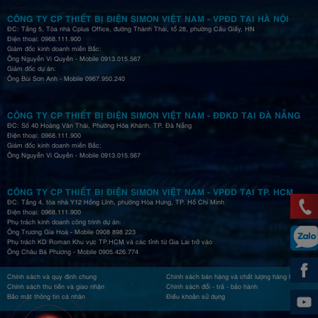
CÔNG TY CP THIẾT BỊ ĐIỆN SIMON VIỆT NAM - VPĐD TẠI HÀ NỘI
ĐC: Tầng 5, Tòa nhà Cplus Office, đường Thành Thái, tổ 28, phường Cầu Giấy, HN
Điện thoại: 0968.111.900
Giám đốc kinh doanh miền Bắc:
Ông Nguyễn Vi Quyền - Mobile 0913.015.567
Giám đốc dự án:
Ông Bùi Sơn Anh - Mobile 0967.950.240
CÔNG TY CP THIẾT BỊ ĐIỆN SIMON VIỆT NAM - ĐĐKD TẠI ĐÀ NẴNG
ĐC: Số 40 Hoàng Văn Thái, Phường Hòa Khánh, TP. Đà Nẵng
Điện thoại: 0968.111.900
Giám đốc kinh doanh miền Bắc:
Ông Nguyễn Vi Quyền - Mobile 0913.015.567
CÔNG TY CP THIẾT BỊ ĐIỆN SIMON VIỆT NAM - VPĐD TẠI TP. HCM
ĐC: Tầng 4, tòa nhà Y12 Hồng Lĩnh, phường Hòa Hưng, TP. Hồ Chí Minh
Điện thoại: 0968.111.900
Phụ trách kinh doanh công trình dự án:
Ông Trương Gia Hoà - Mobile 0908 898 223
Phụ trách KD Roman Khu vực TP.HCM và các tỉnh từ Gia Lai trở vào
Ông Châu Bá Phương - Mobile 0905.426.774
Chính sách và quy định chung
Chính sách bán hàng và chất lượng hàng hóa
Chính sách thu tiền và giao nhận
Chính sách đổi - trả - bảo hành
Bảo mật thông tin cá nhân
Điều khoản sử dụng