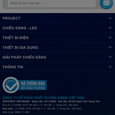
PROJECT
CHIẾU SÁNG - LED
THIẾT BỊ ĐIỆN
THIẾT BỊ GIA DỤNG
GIẢI PHÁP CHIẾU SÁNG
THÔNG TIN
CÔNG TY CỔ PHẦN THIẾT BỊ ĐIỆN SIMON VIỆT NAM
GPKD/MST: 0901090369 - Ngày cấp: 24/11/2020 - Nơi cấp: Sở kế hoạch tỉnh Hưng Yên
Địa chỉ: Lô CN06, KCN Yên Mỹ II, X. Yên Mỹ, T. Hưng Yên, Việt Nam
Nhà máy:
Lô CN06, KCN Yên Mỹ II, X. Yên Mỹ, T. Hưng Yên, Việt Nam
Điện thoại: 0968.111.900