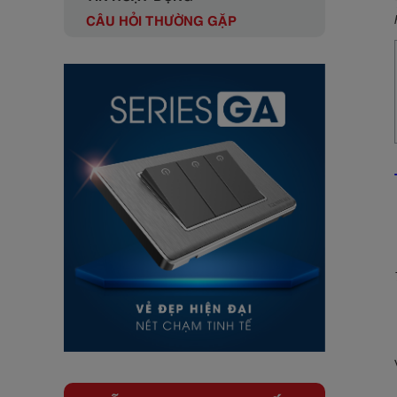
CÂU HỎI THƯỜNG GẶP