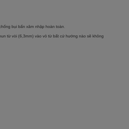
g chống bụi bẩn xâm nhập hoàn toàn.
un từ vòi (6,3mm) vào vỏ từ bất cứ hướng nào sẽ không