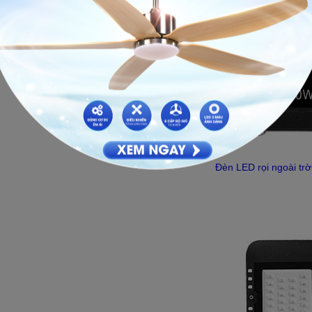
Đèn LED rọi ngoài tr