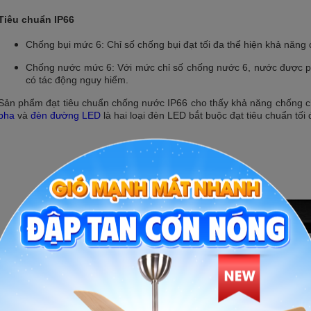
Tiêu c
h
uẩn IP66
Chống bụi mức 6: Chỉ số chống bụi đạt tối đa thể hiện khả năn
Chống nước mức 6: Với mức chỉ số chống nước 6, nước được ph
có tác động nguy hiểm.
Sản phẩm đạt tiêu chuẩn chống nước IP66 cho thấy khả năng chống chị
pha
và
đèn đường LED
là hai loại đèn LED bắt buộc đạt tiêu chuẩn tối 