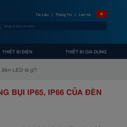
Tài Liệu
Thông Tin
Liên hệ
THIẾT BỊ ĐIỆN
THIẾT BỊ GIA DỤNG
 đèn LED là gì?
 BỤI IP65, IP66 CỦA ĐÈN