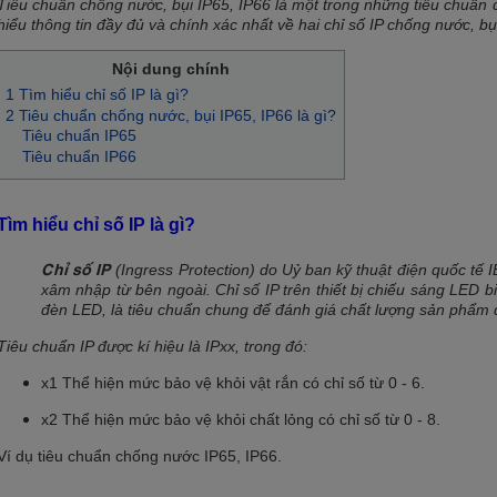
Tiêu chuẩn chống nước, bụi IP65, IP66 là một trong những tiêu chuẩn qu
hiểu thông tin đầy đủ và chính xác nhất về hai chỉ số IP chống nước, bụ
Nội dung chính
1 Tìm hiểu chỉ số IP là gì?
2 Tiêu chuẩn chống nước, bụi IP65, IP66 là gì?
Tiêu chuẩn IP65
Tiêu chuẩn IP66
Tìm hiểu chỉ số IP là gì?
Chỉ số IP
(Ingress Protection) do Uỷ ban kỹ thuật điện quốc tế 
xâm nhập từ bên ngoài. Chỉ số IP trên thiết bị chiếu sáng LED 
đèn LED, là tiêu chuẩn chung để đánh giá chất lượng sản phẩm
Tiêu chuẩn IP được kí hiệu là IPxx, trong đó:
x1 Thể hiện mức bảo vệ khỏi vật rắn có chỉ số từ 0 - 6.
x2 Thể hiện mức bảo vệ khỏi chất lỏng có chỉ số từ 0 - 8.
Ví dụ tiêu chuẩn chống nước IP65, IP66.