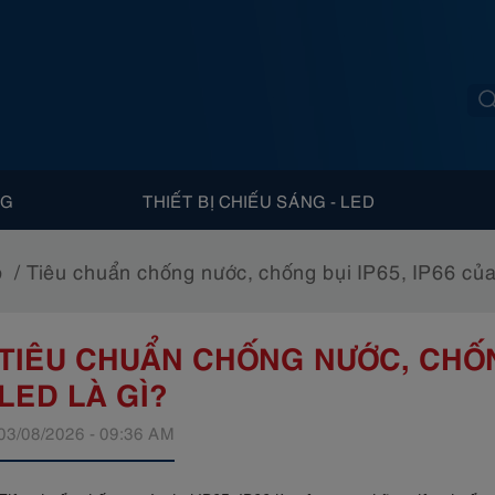
NG
THIẾT BỊ CHIẾU SÁNG - LED
p
Tiêu chuẩn chống nước, chống bụi IP65, IP66 của
TIÊU CHUẨN CHỐNG NƯỚC, CHỐNG
LED LÀ GÌ?
03/08/2026 - 09:36 AM