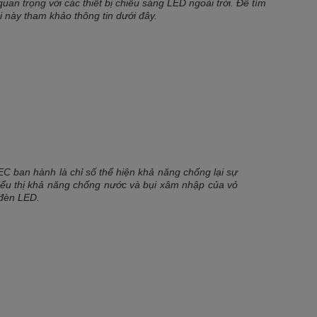
an trọng với các thiết bị chiếu sáng LED ngoài trời. Để tìm
i này tham khảo thông tin dưới đây.
IEC ban hành là chỉ số thể hiện khả năng chống lại sự
biểu thị khả năng chống nước và bụi xâm nhập của vỏ
 đèn LED.