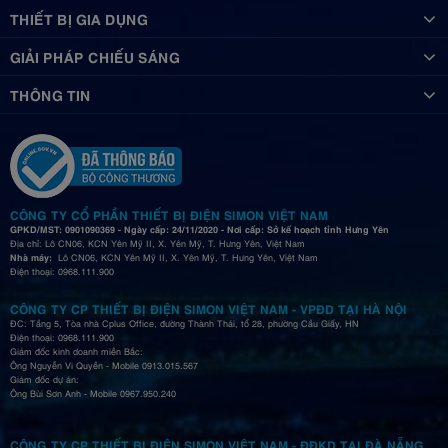
THIẾT BỊ GIA DỤNG
GIẢI PHÁP CHIẾU SÁNG
THÔNG TIN
CÔNG TY CỔ PHẦN THIẾT BỊ ĐIỆN SIMON VIỆT NAM
GPKD/MST: 0901090369 - Ngày cấp: 24/11/2020 - Nơi cấp: Sở kế hoạch tỉnh Hưng Yên
Địa chỉ: Lô CN06, KCN Yên Mỹ II, X. Yên Mỹ, T. Hưng Yên, Việt Nam
Nhà máy:
Lô CN06, KCN Yên Mỹ II, X. Yên Mỹ, T. Hưng Yên, Việt Nam
Điện thoại: 0968.111.900
CÔNG TY CP THIẾT BỊ ĐIỆN SIMON VIỆT NAM - VPĐD TẠI HÀ NỘI
ĐC: Tầng 5, Tòa nhà Cplus Office, đường Thành Thái, tổ 28, phường Cầu Giấy, HN
Điện thoại: 0968.111.900
Giám đốc kinh doanh miền Bắc:
Ông Nguyễn Vi Quyền - Mobile 0913.015.567
Giám đốc dự án:
Ông Bùi Sơn Anh - Mobile 0967.950.240
CÔNG TY CP THIẾT BỊ ĐIỆN SIMON VIỆT NAM - ĐĐKD TẠI ĐÀ NẴNG