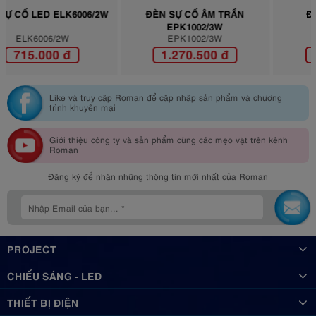
/2W
ĐÈN SỰ CỐ ÂM TRẦN
ĐÈN BÁO KHÔNG
EPK1002/3W
PLO101/10W
EPK1002/3W
PLO101/10W
1.270.500 đ
7.208.300 đ
Like và truy cập Roman để cập nhập sản phẩm và chương
trình khuyến mại
Giới thiệu công ty và sản phẩm cùng các mẹo vặt trên kênh
Roman
Đăng ký để nhận những thông tin mới nhất của Roman
PROJECT
CHIẾU SÁNG - LED
THIẾT BỊ ĐIỆN