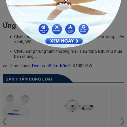
giờ.
Sản phẩm lắp đặt âm trần mang tính thẩm mỹ cao.
Ứng dụng
Chiếu sáng khu văn phòng: Phòng họp, hành lang, tiền
sảnh, WC…
Chiếu sáng trung tâm thương mại, siêu thị: Sảnh, khu mua
bán chung….
>> Tham khảo:
Đèn sự cố âm trần
ELK1002/3W
SẢN PHẨM CÙNG LOẠI