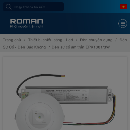
Trang chủ
Thiết bị chiếu sáng - Led
Đèn chuyên dụng
Đèn
Sự Cố - Đèn Báo Không
Đèn sự cố âm trần EPK1001/3W